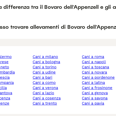
a differenza tra il Bovaro dell'Appenzell e gli a
so trovare allevamenti di Bovaro dell'Appenz
palermo
cani a milano
cani a roma
arese
cani a bologna
cani a napoli
veneto
cani a torino
cani a toscana
lombardia
cani a udine
cani a novara
rescia
cani a bari
cani a pordenone
campania
cani a como
cani a latina
cilia
cani a verona
cani a frosinone
mantova
cani a lazio
cani a genova
icenza
cani a cosenza
cani a savona
irenze
cani a trento
cani a pavia