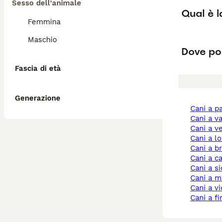
Sesso dell'animale
Qual è l
Femmina
Maschio
Dove pos
Fascia di età
Generazione
cani a 
cani a v
cani a 
cani a 
cani a b
cani a 
cani a si
cani a 
cani a v
cani a f