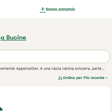
Nuovo annuncio
a Bucine
emente Appenzeller, è una razza canina svizzera, parte
istingue per il suo manto tricolore, tipicamente nero con
Ordina per
Più recente
pprezzato per la sua intelligenza, vivacità e lealtà. È un
 bestiame e come cane da guardia. Nonostante la sua energia
a sua casa, adattandosi bene alla vita familiare se fornito di
all'acquisto per questa razza.