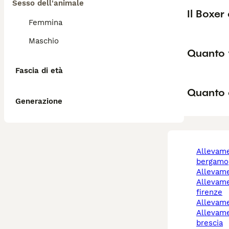
Sesso dell'animale
Il Boxer
Femmina
Maschio
Quanto 
Fascia di età
Quanto è
Generazione
allevamento cani
bergamo
allevam
allevamento cani
firenze
allevam
allevamento cani
brescia