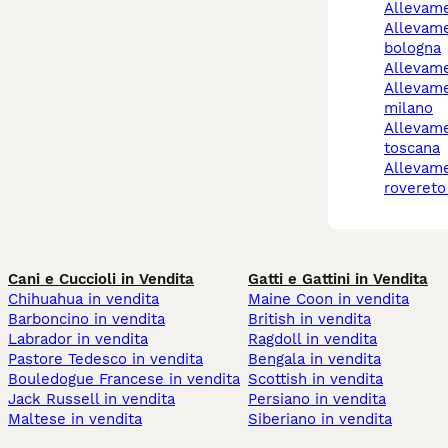
allevam
allevamento cani
bologna
allevam
allevamento cani
milano
allevamento cani
toscana
allevamento cani
rovereto
Cani e Cuccioli in Vendita
Gatti e Gattini in Vendita
Chihuahua in vendita
Maine Coon in vendita
Barboncino in vendita
British in vendita
Labrador in vendita
Ragdoll in vendita
Pastore Tedesco in vendita
Bengala in vendita
Bouledogue Francese in vendita
Scottish in vendita
Jack Russell in vendita
Persiano in vendita
Maltese in vendita
Siberiano in vendita