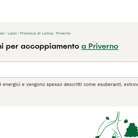
xer
Lazio
Provincia di Latina
Priverno
ni per accoppiamento
a Priverno
i energici e vengono spesso descritti come esuberanti, estrove
acolo con i loro buffi saltelli e la propensione al divertimen
 estremamente leali e il fatto che siano così estroversi signif
 che chi ha avuto un boxer non può neanche pensare di condivid
agina di consigli sul Boxer
per informazioni su questa razza d