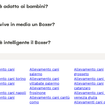
 è adatto ai bambini?
vive in media un Boxer?
 intelligente il Boxer?
allevamento cani
allevamento cani
salerno
grosseto
ento cani torino
allevamento cani
allevamento cani
villabate palermo
allevamento cani
allevamento cani
catanzaro
ento cani napoli
frosinone
allevamento cani friuli-
allevamento cani cantù
venezia giulia
como
allevamenti cani 