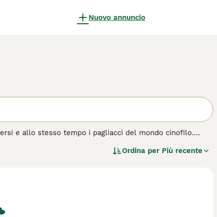
Nuovo annuncio
rsi e allo stesso tempo i pagliacci del mondo cinofilo.
to. Se c'è una cosa che un boxer non è, è un pantofolaio.
Ordina per
Più recente
ica che sanno regalare un sacco di divertimento a chi gli sta
ere la casa con cani di altre razze.
i cane.