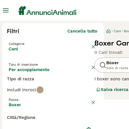
Filtri
Cancella tutto
Cani
Bo
Boxer Ca
Categorie
Cani
0 Cani trovati
Boxer
Tipo di inserzione
Solo di razza
Per accoppiamento
Tipo di razza
I boxer sono can
Amano dare spett
Salva ricerca
Includi incroci
Questi cani sono
intorno. Si dice
Razza
Boxer
Leggi la
nostra p
Città/Regione