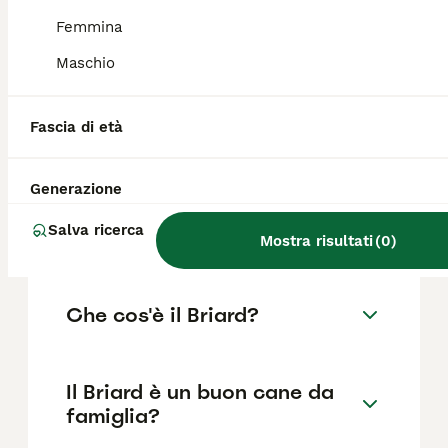
mantenimento della razza contribuiscono a
mantenere i prezzi su livelli relativamente
Femmina
alti.
Maschio
Quanto costa un Pastore
Fascia di età
Francese Briard?
Generazione
Qual è il carattere del Cane
Salva ricerca
Briard?
Mostra risultati
(
0
)
Che cos'è il Briard?
Il Briard è un buon cane da
famiglia?