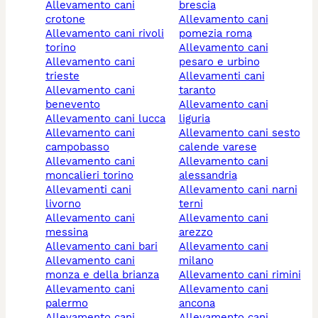
allevamento cani
brescia
crotone
allevamento cani
allevamento cani rivoli
pomezia roma
torino
allevamento cani
allevamento cani
pesaro e urbino
trieste
allevamenti cani
allevamento cani
taranto
benevento
allevamento cani
allevamento cani lucca
liguria
allevamento cani
allevamento cani sesto
campobasso
calende varese
allevamento cani
allevamento cani
moncalieri torino
alessandria
allevamenti cani
allevamento cani narni
livorno
terni
allevamento cani
allevamento cani
messina
arezzo
allevamento cani bari
allevamento cani
allevamento cani
milano
monza e della brianza
allevamento cani rimini
allevamento cani
allevamento cani
palermo
ancona
allevamento cani
allevamento cani