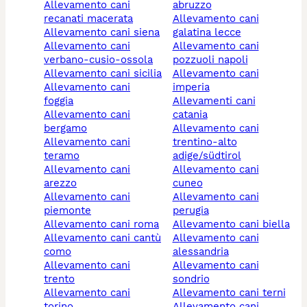
allevamento cani
abruzzo
recanati macerata
allevamento cani
allevamento cani siena
galatina lecce
allevamento cani
allevamento cani
verbano-cusio-ossola
pozzuoli napoli
allevamento cani sicilia
allevamento cani
allevamento cani
imperia
foggia
allevamenti cani
allevamento cani
catania
bergamo
allevamento cani
allevamento cani
trentino-alto
teramo
adige/südtirol
allevamento cani
allevamento cani
arezzo
cuneo
allevamento cani
allevamento cani
piemonte
perugia
allevamento cani roma
allevamento cani biella
allevamento cani cantù
allevamento cani
como
alessandria
allevamento cani
allevamento cani
trento
sondrio
allevamento cani
allevamento cani terni
torino
allevamento cani