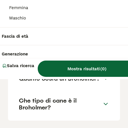
quando era impiegata nella caccia al cervo.
Femmina
Maschio
Quali sono le dimensioni di
un Broholmer?
Fascia di età
Qual è la storia del
Generazione
Broholmer?
Salva ricerca
Mostra risultati
(
0
)
Quanto costa un Broholmer?
Che tipo di cane è il
Broholmer?