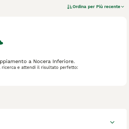
dove erano impiegati come cani da guardia e da caccia. Il
Ordina per
Più recente
 per i maschi, e un peso che può arrivare fino a 70 kg. Il
lentemente di colore rosso dorato con una maschera nera sul
lma, gentile e molto leale verso la famiglia. È un eccellente
rotettivo ma affettuoso. Questa razza si adatta bene a
eguata fin dalla giovane età. Tra le parole chiave più
e", "cane da guardia", "razza Broholmer" e "Broholmer
diane di media intensità e una formazione coerente e
oblemi cardiaci tipici delle razze grandi.
ppiamento a Nocera Inferiore.
icerca e attendi il risultato perfetto: