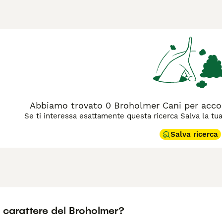
ichinghi. Questa razza prende il nome dal castello di Broholm, 
ane di taglia grande, con un'altezza che supera spesso i 75 cm
onente è caratterizzato da un mantello corto e denso, preva
di vista caratteriale, il Broholmer è noto per la sua natura ca
 vigile ma non aggressivo, ideale per chi cerca un compagno p
bini, purché ci sia spazio sufficiente e una socializzazione ad
esta razza in Italia troviamo "Broholmer cane", "Mastino Danes
la cura, è importante dedicare al Broholmer passeggiate quoti
 monitorare la sua salute per prevenire displasia dell'anca e pr
Abbiamo trovato 0 Broholmer Cani per acco
Se ti interessa esattamente questa ricerca Salva la tua r
Salva ricerca
l carattere del Broholmer?