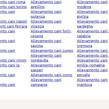
ento cani roma
allevamento cani
allevamento cani
ento cani torino
avellino
modena
allevamento cani
allevamento cani
potenza
gorizia
ento cani napoli
allevamento cani
allevamento cani
enti cani ferrara
vicenza
sardegna
allevamento cani forlì-
allevamento cani reggio
cesena
calabria
allevamento cani
allevamento cani
savona
cremona
allevamento cani cuneo
allevamento cani
allevamento cani
allevamento cani
ento cani rimini
lombardia
allevamento cani
allevamento cani
emilia-romagna
sassari
allevamento cani
allevamento cani como
perugia
allevamento cani
allevamento cani
campania
mantova