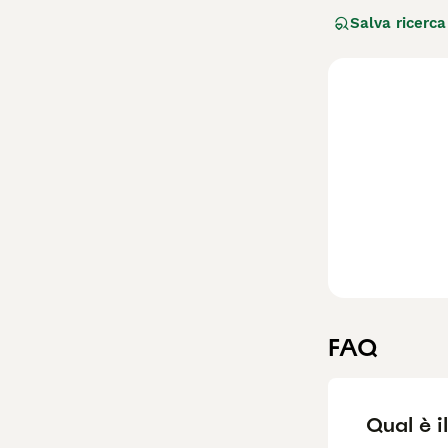
utilizzati dai V
Salva ricerca
Broholmer è un c
suo aspetto imp
muso. Dal punto 
cane da guardia,
famiglie con bam
rilevanti per qu
carattere". Per 
positiva, oltre a
FAQ
Qual è i