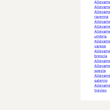
allevam
allevam
allevamento cani
ravenna
allevam
allevam
allevamento cani
umbria
allevamento cani
varese
allevamento cani
brescia
allevam
allevamento cani la
spezia
allevamento cani
salerno
allevamento cani
treviso