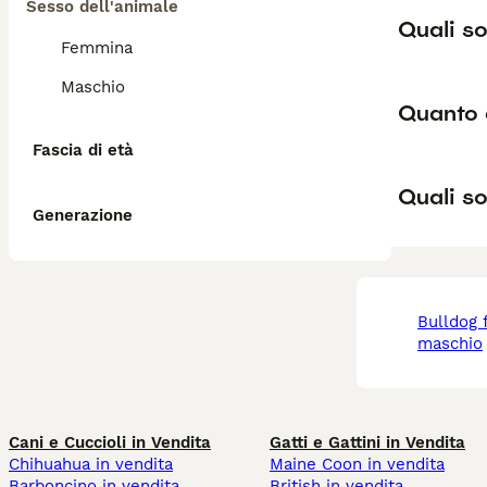
Sesso dell'animale
Quali so
Femmina
Maschio
Quanto 
Fascia di età
Quali so
Generazione
bulldog francese
maschio
Cani e Cuccioli in Vendita
Gatti e Gattini in Vendita
Chihuahua in vendita
Maine Coon in vendita
Barboncino in vendita
British in vendita