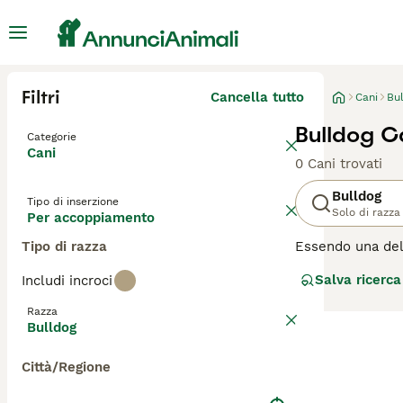
Filtri
Cancella tutto
Cani
Bu
Bulldog C
Categorie
Cani
0 Cani trovati
Bulldog
Tipo di inserzione
Solo di razza
Per accoppiamento
Tipo di razza
Essendo una dell
stato riconosciu
Salva ricerca
Includi incroci
determinazione e
metà del 1800 e 
Razza
Bulldog
Leggi la
nostra p
Città/Regione