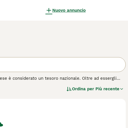
Nuovo annuncio
lese è considerato un tesoro nazionale. Oltre ad essergli
za è nota in tutto il mondo per essere l'incarnazione della
Ordina per
Più recente
e tozzo e dal muso corto che vediamo oggi ebbe origine a
di cane.