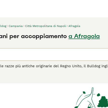
lldog
Campania
Città Metropolitana di Napoli
Afragola
ani per accoppiamento
a Afragola
e razze più antiche originarie del Regno Unito, il Bulldog ing
to lo status di cane nazionale della Gran Bretagna, questa raz
 anche un costante ricordo del leggendario John Bull. Il can
apparve per la prima volta in una mostra nel 1860.
agina di consigli sul Bulldog
per informazioni su questa razza 