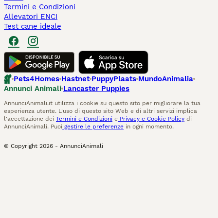
Termini e Condizioni
Allevatori ENCI
Test cane ideale
Pets4Homes
Hastnet
PuppyPlaats
MundoAnimalia
Annunci Animali
Lancaster Puppies
AnnunciAnimali.it utilizza i cookie su questo sito per migliorare la tua
esperienza utente. L'uso di questo sito Web e di altri servizi implica
l'accettazione dei
Termini e Condizioni
e
Privacy e Cookie Policy
di
AnnunciAnimali. Puoi
gestire le preferenze
in ogni momento.
© Copyright
2026
-
AnnunciAnimali