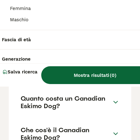
indole da cane da lavoro, quando viene
esercitato a sufficienza può mostrarsi
Femmina
rilassato e affettuoso.
Maschio
Are Canadian Eskimo dogs
Fascia di età
good pets?
Generazione
Is a Canadian Eskimo Dog a
Salva ricerca
husky?
Mostra risultati
(
0
)
Quanto costa un Canadian
Eskimo Dog?
Che cos'è il Canadian
Eskimo Dog?