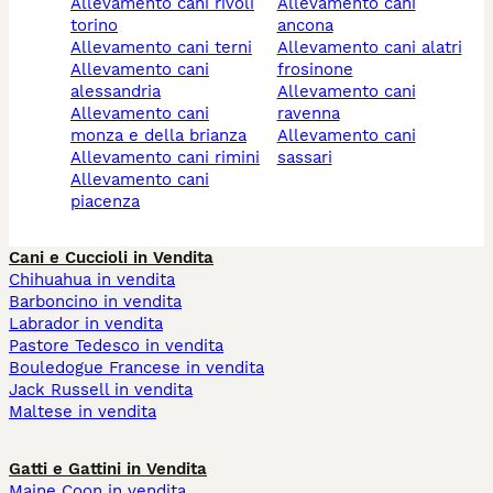
allevamento cani rivoli
allevamento cani
torino
ancona
allevamento cani terni
allevamento cani alatri
allevamento cani
frosinone
alessandria
allevamento cani
allevamento cani
ravenna
monza e della brianza
allevamento cani
allevamento cani rimini
sassari
allevamento cani
piacenza
Cani e Cuccioli in Vendita
Chihuahua in vendita
Barboncino in vendita
Labrador in vendita
Pastore Tedesco in vendita
Bouledogue Francese in vendita
Jack Russell in vendita
Maltese in vendita
Gatti e Gattini in Vendita
Maine Coon in vendita