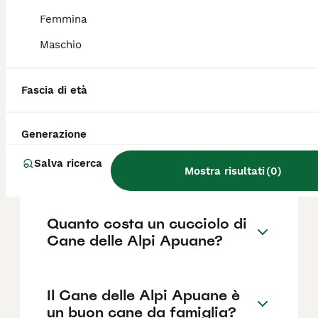
conduzione di greggi ovine, bovine e caprine.
Il suo nome deriva dall'antica città di Apua,
Femmina
l'odierna Pontremoli.
Maschio
Qual è il carattere del Cane
Fascia di età
delle Alpi Apuane?
Generazione
Che cos'è il Cane delle Alpi
Salva ricerca
Apuane?
Mostra risultati
(
0
)
Quanto costa un cucciolo di
Cane delle Alpi Apuane?
Il Cane delle Alpi Apuane è
un buon cane da famiglia?