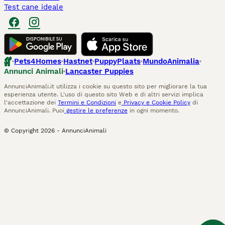
Test cane ideale
Pets4Homes
Hastnet
PuppyPlaats
MundoAnimalia
Annunci Animali
Lancaster Puppies
AnnunciAnimali.it utilizza i cookie su questo sito per migliorare la tua
esperienza utente. L'uso di questo sito Web e di altri servizi implica
l'accettazione dei
Termini e Condizioni
e
Privacy e Cookie Policy
di
AnnunciAnimali. Puoi
gestire le preferenze
in ogni momento.
© Copyright
2026
-
AnnunciAnimali