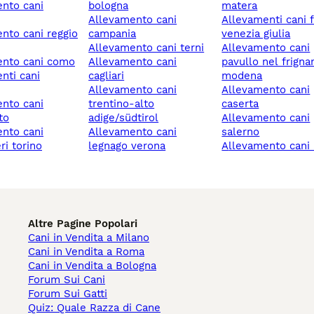
bologna
matera
allevamento cani
allevamenti cani friuli
campania
venezia giulia
allevamento cani terni
allevamento cani
ento cani como
allevamento cani
pavullo nel frigna
cagliari
modena
allevamento cani
allevamento cani
trentino-alto
caserta
to
adige/südtirol
allevamento cani
allevamento cani
salerno
ri torino
legnago verona
allevamento cani 
Altre Pagine Popolari
Cani in Vendita a Milano
Cani in Vendita a Roma
Cani in Vendita a Bologna
Forum Sui Cani
Forum Sui Gatti
Quiz: Quale Razza di Cane