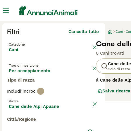
Filtri
Cancella tutto
Cani
Ca
Cane dell
Categorie
Cani
0 Cani trovati
Cane delle
Tipo di inserzione
Solo di razza
Per accoppiamento
Tipo di razza
Il
Cane delle Al
originaria delle
Salva ricerca
Includi incroci
da guardia del be
e doppio, che of
Razza
adatta ai terren
Cane delle Alpi Apuane
protettivo: un g
equilibrata, è a
Città/Regione
includono la man
rilevanti: Cane