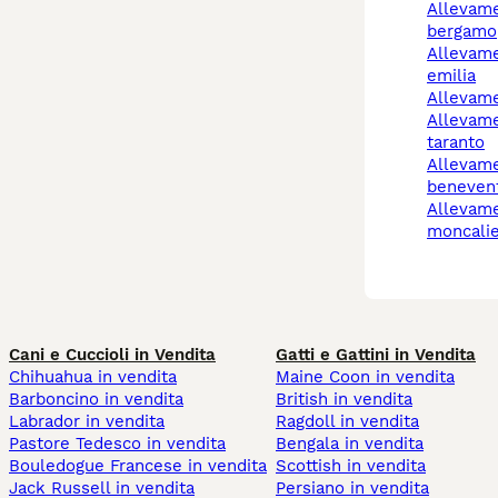
allevamento cani
bergamo
allevamento cani reggio
emilia
allevam
allevamenti cani
taranto
allevamento cani
beneven
allevamento cani
moncalie
Cani e Cuccioli in Vendita
Gatti e Gattini in Vendita
Chihuahua in vendita
Maine Coon in vendita
Barboncino in vendita
British in vendita
Labrador in vendita
Ragdoll in vendita
Pastore Tedesco in vendita
Bengala in vendita
Bouledogue Francese in vendita
Scottish in vendita
Jack Russell in vendita
Persiano in vendita