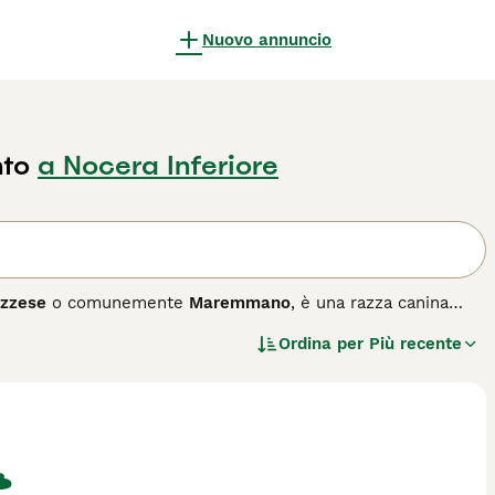
Nuovo annuncio
nto
a Nocera Inferiore
zzese
o comunemente
Maremmano
, è una razza canina
una variante regionale storica del più ampio gruppo di cani
Ordina per
Più recente
lle Alpi Apuane
si distingue per il suo manto bianco spesso
ne robusto e di grande taglia, con una forte struttura fisica
r il suo temperamento coraggioso, indipendente e altamente
o dai lupi e da altre minacce. Grazie alla sua natura
di spazio e attività regolare. Le cure fondamentali
suo istinto di protezione e autonomia. Parole chiave
pastore Toscana, cane guardiano bestiame.