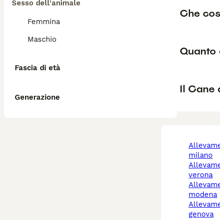
Sesso dell'animale
Che cos'
Femmina
Maschio
Quanto 
Fascia di età
Il Cane
Generazione
allevamento cani
milano
allevamento cani
verona
allevamento cani
modena
allevamenti cani a
genova