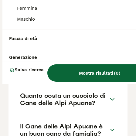
conduzione di greggi ovine, bovine e caprine.
Il suo nome deriva dall'antica città di Apua,
Femmina
l'odierna Pontremoli.
Maschio
Qual è il carattere del Cane
Fascia di età
delle Alpi Apuane?
Generazione
Che cos'è il Cane delle Alpi
Salva ricerca
Apuane?
Mostra risultati
(
0
)
Quanto costa un cucciolo di
Cane delle Alpi Apuane?
Il Cane delle Alpi Apuane è
un buon cane da famiglia?