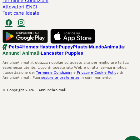
Termini e Condizioni
Allevatori ENCI
Test cane ideale
Pets4Homes
Hastnet
PuppyPlaats
MundoAnimalia
Annunci Animali
Lancaster Puppies
AnnunciAnimali.it utilizza i cookie su questo sito per migliorare la tua
esperienza utente. L'uso di questo sito Web e di altri servizi implica
l'accettazione dei
Termini e Condizioni
e
Privacy e Cookie Policy
di
AnnunciAnimali. Puoi
gestire le preferenze
in ogni momento.
© Copyright
2026
-
AnnunciAnimali