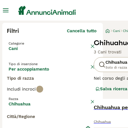
Filtri
Cancella tutto
Cani
Ch
Chihuahu
Categorie
Cani
3 Cani trovati
Chihuahua
Tipo di inserzione
Solo di razza
Per accoppiamento
Tipo di razza
Nel corso degli 
Messico, dove so
Salva ricerca
Includi incroci
essere più grand
pieni di energia
Razza
andranno avanti 
Chihuahua
maggior tempo po
Chihuahua pe
Città/Regione
Leggi la
nostra p
Chihuahua