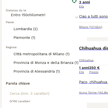
3 anni
Età
Distanza da te
Paese
Milano
(127.5km)
Lombardia (2)
Piemonte (1)
Regione
Chihuahua di
Città metropolitana di Milano (1)
Chihuahua
Provincia di Monza e della Brianza (1)
1 anni
350 €
Provincia di Alessandria (1)
Età
Prezzo
Parola chiave
Acqui Terme
(142.8k
0/100 caratteri