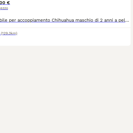
00 €
rezzo
Disponibile per accoppiamento Chihuahua maschio di 2 anni a pelo corto di colore nero con sfumature, peso circa 2 kg. Già padre di diversi cuccioli. Disponibile a recarsi dalla femmina. Si effettuano solo monte con Pedigree.
(129.3km)