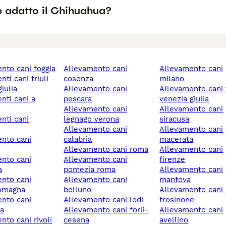
è adatto il Chihuahua?
ento cani foggia
allevamento cani
allevamento cani
cosenza
milano
iulia
allevamento cani
allevamento cani friuli-
pescara
venezia giulia
allevamento cani
allevamento cani
legnago verona
siracusa
allevamento cani
allevamento cani
calabria
macerata
allevamento cani roma
allevamento cani
allevamento cani
firenze
a
pomezia roma
allevamento cani
allevamento cani
mantova
romagna
belluno
allevamento cani alatri
allevamento cani lodi
frosinone
a
allevamento cani forlì-
allevamento cani
cesena
avellino