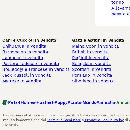
torino
allevamento cani
pesaro e
Cani e Cuccioli in Vendita
Gatti e Gattini in Vendita
Chihuahua in vendita
Maine Coon in vendita
Barboncino in vendita
British in vendita
Labrador in vendita
Ragdoll in vendita
Pastore Tedesco in vendita
Bengala in vendita
Bouledogue Francese in vendita
Scottish in vendita
Jack Russell in vendita
Persiano in vendita
Maltese in vendita
Siberiano in vendita
Pets4Homes
Hastnet
PuppyPlaats
MundoAnimalia
Annun
AnnunciAnimali.it utilizza i cookie su questo sito per migliorare la tua esper
implica l'accettazione dei
Termini e Condizioni
e
Privacy e Cookie Policy
di 
momento.