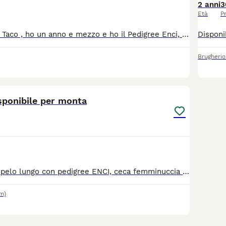
2 anni
3
Età
P
Ciao a tutti sono Taco , ho un anno e mezzo e ho il Pedigree Enci, Sono di colore lilac con occhi chiari e peso solo due kili , cerco una femminuccia per accoppiarmi
Brugherio
3
sponibile per monta
Paco, chihuahua pelo lungo con pedigree ENCI, ceca femminuccia per accoppiamento. Siamo della provincia di Alessandria
m)