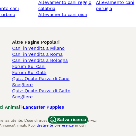
allevamento cani reggio
allevamento cani
calabria
perugia
 urbino
allevamento cani pisa
Altre Pagine Popolari
Cani in Vendita a Milano
Cani in Vendita a Roma
Cani in Vendita a Bologna
Forum Sui Cani
Forum Sui Gatti
Quiz: Quale Razza di Cane
Scegliere
Quiz: Quale Razza di Gatto
Scegliere
ci Animali
Lancaster Puppies
Salva ricerca
ienza utente. L'uso di questo sito Web e di altri servizi
AnnunciAnimali. Puoi
gestire le preferenze
in ogni