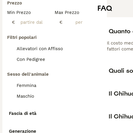
Prezzo
FAQ
Min Prezzo
Max Prezzo
€
€
Quanto 
Filtri popolari
Il costo med
Allevatori con Affisso
fattori come
Con Pedigree
Quali so
Sesso dell'animale
Femmina
Il Chih
Maschio
Fascia di età
Il Chih
Generazione