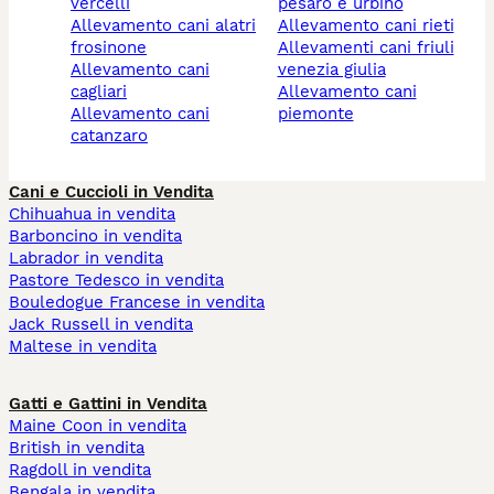
vercelli
pesaro e urbino
allevamento cani alatri
allevamento cani rieti
frosinone
allevamenti cani friuli
allevamento cani
venezia giulia
cagliari
allevamento cani
allevamento cani
piemonte
catanzaro
Cani e Cuccioli in Vendita
Chihuahua in vendita
Barboncino in vendita
Labrador in vendita
Pastore Tedesco in vendita
Bouledogue Francese in vendita
Jack Russell in vendita
Maltese in vendita
Gatti e Gattini in Vendita
Maine Coon in vendita
British in vendita
Ragdoll in vendita
Bengala in vendita