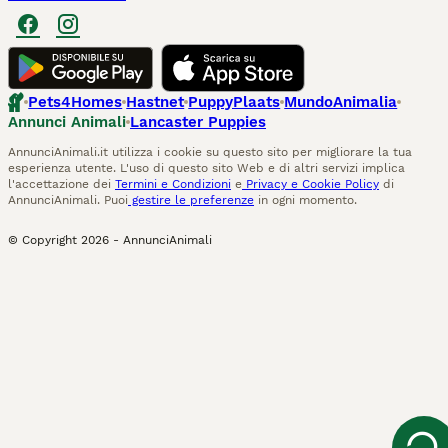
Pets4Homes
Hastnet
PuppyPlaats
MundoAnimalia
Annunci Animali
Lancaster Puppies
AnnunciAnimali.it utilizza i cookie su questo sito per migliorare la tua
esperienza utente. L'uso di questo sito Web e di altri servizi implica
l'accettazione dei
Termini e Condizioni
e
Privacy e Cookie Policy
di
AnnunciAnimali. Puoi
gestire le preferenze
in ogni momento.
© Copyright
2026
-
AnnunciAnimali