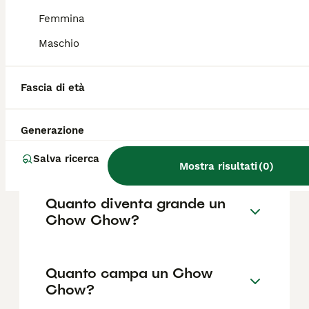
come il pedigree, la reputazione
dell'allevatore e la posizione.
Femmina
Maschio
Come capire se un Chow
Chow è originale?
Fascia di età
Generazione
Che incrocio è il Chow
Chow?
Salva ricerca
Mostra risultati
(
0
)
Quanto diventa grande un
Chow Chow?
Quanto campa un Chow
Chow?