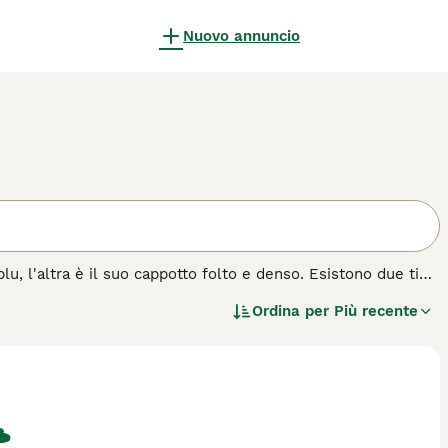
Nuovo annuncio
u, l'altra è il suo cappotto folto e denso. Esistono due tipi
o distaccati ma estremamente leali e affettuosi nei confronti
Ordina per
Più recente
iglia.
azza di cane.