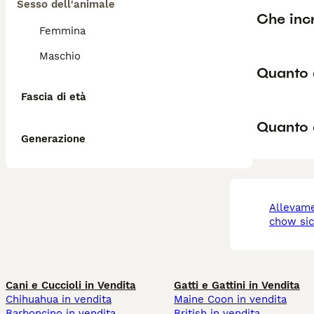
Sesso dell'animale
Che inc
Femmina
Maschio
Quanto 
Fascia di età
Quanto
Generazione
allevamento chow
chow sici
Cani e Cuccioli in Vendita
Gatti e Gattini in Vendita
Chihuahua in vendita
Maine Coon in vendita
Barboncino in vendita
British in vendita