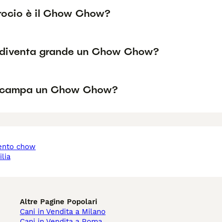
rocio è il Chow Chow?
diventa grande un Chow Chow?
 campa un Chow Chow?
lia
Altre Pagine Popolari
Cani in Vendita a Milano
Cani in Vendita a Roma