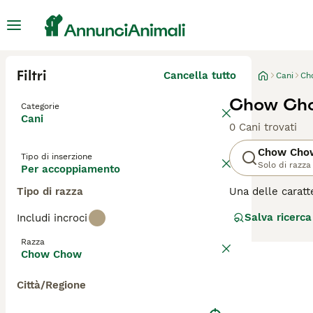
Filtri
Cancella tutto
Cani
Ch
Chow Cho
Categorie
Cani
0 Cani trovati
Chow Cho
Tipo di inserzione
Solo di razza
Per accoppiamento
Tipo di razza
Una delle caratt
di Chow, che si 
Salva ricerca
Includi incroci
dei loro propriet
Razza
Leggi la
nostra 
Chow Chow
Città/Regione