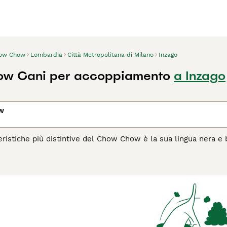
ow Chow
Lombardia
Città Metropolitana di Milano
Inzago
w Cani per accoppiamento
a Inzago
w
eristiche più distintive del Chow Chow è la sua lingua nera e bl
distinguono in base al tipo di pelo: lungo o corto. Sono spess
ari e soprattutto di una persona specifica all'interno della fam
pagina di consigli sul Chow Chow
per informazioni su questa r