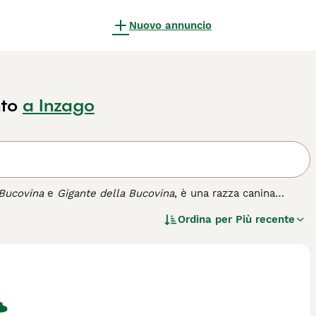
Nuovo annuncio
to
a Inzago
 Bucovina
e
Gigante della Bucovina
, è una razza canina
ata tra Romania e Ucraina. Questo cane da pastore è stato
Ordina per
Più recente
atori come lupi e orsi. Il
Ciobanesc de Bucovina
si
ltezza e un peso tra i 50 e i 90 kg. Il suo mantello doppio è
a un collare di pelo più lungo che ricorda una criniera. Dal
mente leale e protettivo verso la famiglia, adatto
a Bucovina
richiede una socializzazione precoce e una
ndenza. È perfetto per proprietari esperti che possono
vitalità.