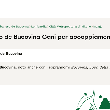
obanesc de Bucovina
Lombardia
Città Metropolitana di Milano
Inzago
c de Bucovina Cani per accoppiamen
 de Bucovina
 Bucovina
, noto anche con i soprannomi
Bucovina
,
Lupo della
 montagne dei Carpazi, nella regione della Bucovina, oggi situ
secoli come guardiano del bestiame, difendendo greggi da pred
 sua taglia gigante, con maschi che raggiungono i 74-78 cm di a
te, spesso bianco con macchie nere o grigie, e caratterizzato d
aratteriale, è un cane calmo, equilibrato e coraggioso, estrema
 vive in zone rurali o con ampi spazi recintati. Il
Pastore dell
nte per gestire il suo forte istinto di guardia e la sua indipe
zione, esercizio e cura adeguata per mantenere la sua salute e 