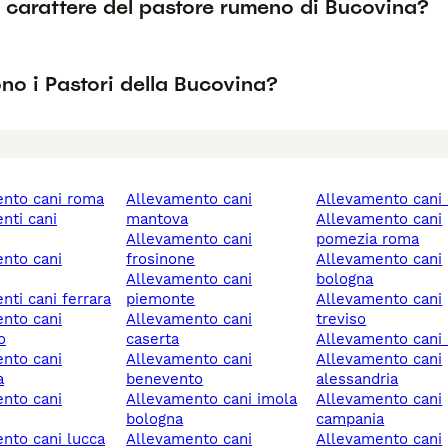
l carattere del pastore rumeno di Bucovina?
no i Pastori della Bucovina?
ento cani roma
allevamento cani
allevamento can
mantova
allevamento cani
allevamento cani
pomezia roma
frosinone
allevamento cani
allevamento cani
bologna
enti cani ferrara
piemonte
allevamento cani
allevamento cani
treviso
o
caserta
allevamento cani
allevamento cani
allevamento cani
a
benevento
alessandria
allevamento cani imola
allevamento cani
bologna
campania
ento cani lucca
allevamento cani
allevamento cani