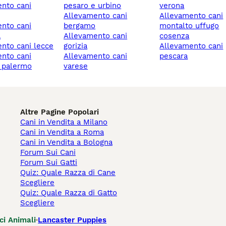
pesaro e urbino
verona
allevamento cani
allevamento cani
bergamo
montalto uffugo
a
allevamento cani
cosenza
ento cani lecce
gorizia
allevamento cani
allevamento cani
pescara
e palermo
varese
Altre Pagine Popolari
Cani in Vendita a Milano
Cani in Vendita a Roma
Cani in Vendita a Bologna
Forum Sui Cani
Forum Sui Gatti
Quiz: Quale Razza di Cane
Scegliere
Quiz: Quale Razza di Gatto
Scegliere
ci Animali
Lancaster Puppies