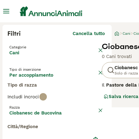
Filtri
Cancella tutto
Cani
Ci
Ciobanes
Categorie
Cani
0 Cani trovati
Ciobanesc
Tipo di inserzione
Solo di razza
Per accoppiamento
Tipo di razza
Il
Pastore della
originaria delle
Salva ricerca
Includi incroci
selezionato per 
distingue per la
Razza
folto e resisten
Ciobanesc de Bucovina
punto di vista c
soprattutto a chi
Città/Regione
formazione costa
dedicargli atten