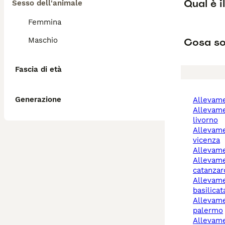
Qual è i
Sesso dell'animale
Femmina
Cosa so
Maschio
Fascia di età
Generazione
allevam
allevamenti cani
livorno
allevamento cani
vicenza
allevam
allevamento cani
catanzar
allevamento cani
basilicat
allevamento cani
palermo
allevam