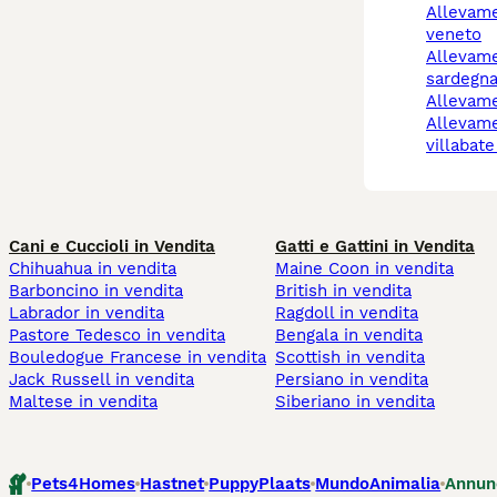
allevamento cani
veneto
allevamento cani
sardegn
allevam
allevamento cani
villabat
Cani e Cuccioli in Vendita
Gatti e Gattini in Vendita
Chihuahua in vendita
Maine Coon in vendita
Barboncino in vendita
British in vendita
Labrador in vendita
Ragdoll in vendita
Pastore Tedesco in vendita
Bengala in vendita
Bouledogue Francese in vendita
Scottish in vendita
Jack Russell in vendita
Persiano in vendita
Maltese in vendita
Siberiano in vendita
Pets4Homes
Hastnet
PuppyPlaats
MundoAnimalia
Annun