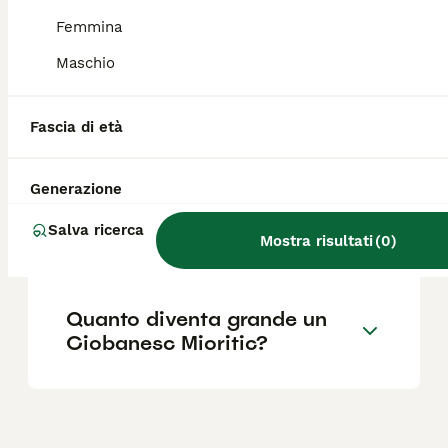
della Romania, proveniente dalla regione dei
monti Carpazi. È stato selezionato per la
Femmina
guardia e la custodia del bestiame.
Maschio
Quanto costa un Ciobanesc
Fascia di età
Mioritic?
Generazione
Il Ciobanesc Mioritic è un
Salva ricerca
buon cane da famiglia?
Mostra risultati
(
0
)
Quanto diventa grande un
Ciobanesc Mioritic?