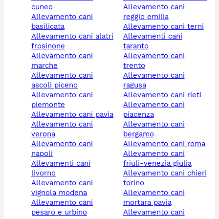
cuneo
allevamento cani
allevamento cani
reggio emilia
basilicata
allevamento cani terni
allevamento cani alatri
allevamenti cani
frosinone
taranto
allevamento cani
allevamento cani
marche
trento
allevamento cani
allevamento cani
ascoli piceno
ragusa
allevamento cani
allevamento cani rieti
piemonte
allevamento cani
allevamento cani pavia
piacenza
allevamento cani
allevamento cani
verona
bergamo
allevamento cani
allevamento cani roma
napoli
allevamento cani
allevamenti cani
friuli-venezia giulia
livorno
allevamento cani chieri
allevamento cani
torino
vignola modena
allevamento cani
allevamento cani
mortara pavia
pesaro e urbino
allevamento cani