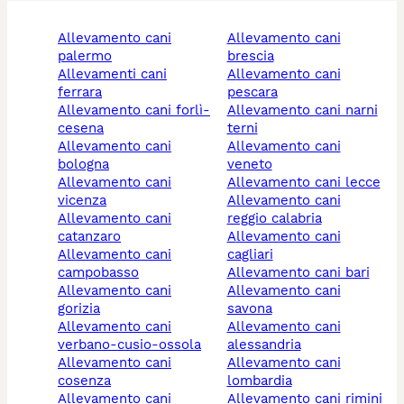
allevamento cani
allevamento cani
palermo
brescia
allevamenti cani
allevamento cani
ferrara
pescara
allevamento cani forlì-
allevamento cani narni
cesena
terni
allevamento cani
allevamento cani
bologna
veneto
allevamento cani
allevamento cani lecce
vicenza
allevamento cani
allevamento cani
reggio calabria
catanzaro
allevamento cani
allevamento cani
cagliari
campobasso
allevamento cani bari
allevamento cani
allevamento cani
gorizia
savona
allevamento cani
allevamento cani
verbano-cusio-ossola
alessandria
allevamento cani
allevamento cani
cosenza
lombardia
allevamento cani
allevamento cani rimini