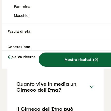
le caratteristiche orecchie grandi e dritte. Il
mantello può essere di tipo corto o semi-
Femmina
lungo.
Maschio
Quali sono i difetti di salute
Fascia di età
più comuni della razza
Cirneco dell'Etna?
Generazione
Salva ricerca
Quanto costa un cucciolo di
Mostra risultati
(
0
)
Cirneco dell'Etna?
Quanto vive in media un
Cirneco dell'Etna?
Il Cirneco dell'Etna può