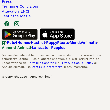
Press
Termini e Condizioni
Allevatori ENCI
Test cane ideale
Pets4Homes
Hastnet
PuppyPlaats
MundoAnimalia
Annunci Animali
Lancaster Puppies
AnnunciAnimali.it utilizza i cookie su questo sito per migliorare la tua
esperienza utente. L'uso di questo sito Web e di altri servizi implica
l'accettazione dei
Termini e Condizioni
e
Privacy e Cookie Policy
di
AnnunciAnimali. Puoi
gestire le preferenze
in ogni momento.
© Copyright
2026
-
AnnunciAnimali