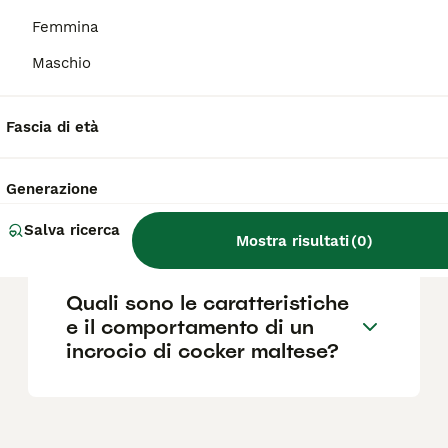
domanda di mercato. È importante
Femmina
acquistare da allevatori seri che effettuano
controlli sanitari per garantire la salute del
Maschio
cane.
Fascia di età
Che incrocio è il Cockapoo?
Generazione
Quanto vive un Cockapoo?
Salva ricerca
Mostra risultati
(
0
)
Quali sono le caratteristiche
e il comportamento di un
incrocio di cocker maltese?