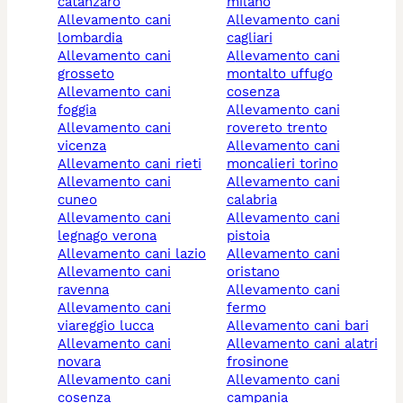
catanzaro
milano
allevamento cani
allevamento cani
lombardia
cagliari
allevamento cani
allevamento cani
grosseto
montalto uffugo
allevamento cani
cosenza
foggia
allevamento cani
allevamento cani
rovereto trento
vicenza
allevamento cani
allevamento cani rieti
moncalieri torino
allevamento cani
allevamento cani
cuneo
calabria
allevamento cani
allevamento cani
legnago verona
pistoia
allevamento cani lazio
allevamento cani
allevamento cani
oristano
ravenna
allevamento cani
allevamento cani
fermo
viareggio lucca
allevamento cani bari
allevamento cani
allevamento cani alatri
novara
frosinone
allevamento cani
allevamento cani
cosenza
campania