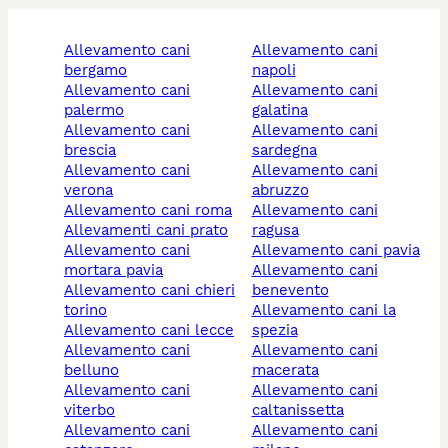
allevamento cani
allevamento cani
bergamo
napoli
allevamento cani
allevamento cani
palermo
galatina
allevamento cani
allevamento cani
brescia
sardegna
allevamento cani
allevamento cani
verona
abruzzo
allevamento cani roma
allevamento cani
allevamenti cani prato
ragusa
allevamento cani
allevamento cani pavia
mortara pavia
allevamento cani
allevamento cani chieri
benevento
torino
allevamento cani la
allevamento cani lecce
spezia
allevamento cani
allevamento cani
belluno
macerata
allevamento cani
allevamento cani
viterbo
caltanissetta
allevamento cani
allevamento cani