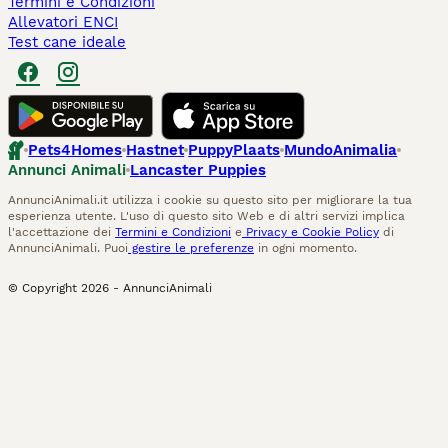
Termini e Condizioni
Allevatori ENCI
Test cane ideale
Pets4Homes
Hastnet
PuppyPlaats
MundoAnimalia
Annunci Animali
Lancaster Puppies
AnnunciAnimali.it utilizza i cookie su questo sito per migliorare la tua
esperienza utente. L'uso di questo sito Web e di altri servizi implica
l'accettazione dei
Termini e Condizioni
e
Privacy e Cookie Policy
di
AnnunciAnimali. Puoi
gestire le preferenze
in ogni momento.
© Copyright
2026
-
AnnunciAnimali