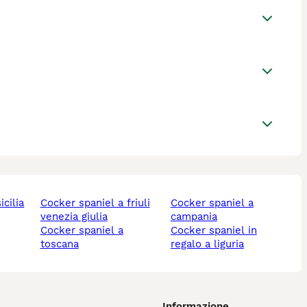
icilia
cocker spaniel a friuli
cocker spaniel a
venezia giulia
campania
cocker spaniel a
cocker spaniel in
toscana
regalo a liguria
Informazione