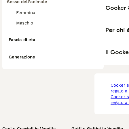
Sesso dell'animale
Cocker 
Femmina
Maschio
Per chi 
Fascia di età
Il Cocke
Generazione
cocker spaniel in
regalo a
cocker spaniel in
regalo a 
Cani e Cuccioli in Vendita
Gatti e Gattini in Vendita