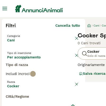
Filtri
Cancella tutto
Cani
Co
Cocker S
Categorie
Cani
0 Cani trovati
Cocker
Tipo di inserzione
Solo di razza
Per accoppiamento
Tipo di razza
Originariamente 
anni, la razza s
Salva ricerca
Includi incroci
che si adattano 
paziente e leale
Razza
Cocker
Leggi la
nostra p
Città/Regione