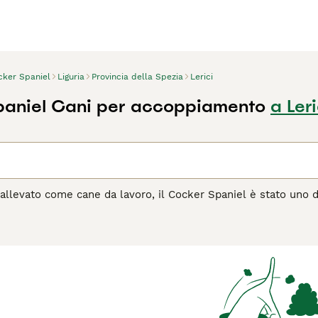
cker Spaniel
Liguria
Provincia della Spezia
Lerici
paniel Cani per accoppiamento
a Leri
allevato come cane da lavoro, il Cocker Spaniel è stato uno dei
i è affermata anche in molti altri paesi del mondo, sia in cam
bene alla maggior parte degli stili di vita. I cocker sono est
 e sono sempre felici di poter usare il naso per esplorare un
agina di consigli sul Cocker
per informazioni su questa razza 