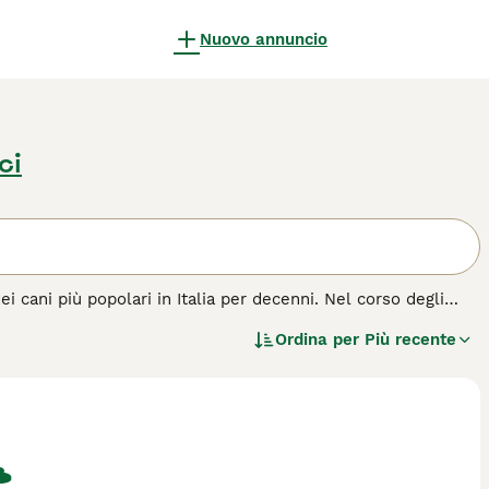
Nuovo annuncio
ci
 cani più popolari in Italia per decenni. Nel corso degli
po che nell'ambiente domestico. Sono cani felici ed energici
Ordina per
Più recente
remamente intelligenti, vantano una natura amichevole,
 giardino, un parco o un campo di campagna.
di cane.