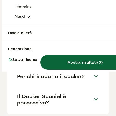
come il pedigree, la reputazione
dell'allevatore e la posizione.
Femmina
Maschio
Quali sono i difetti del
cocker?
Fascia di età
Generazione
Cocker Spaniel abbaia
molto?
Salva ricerca
Mostra risultati
(
0
)
Per chi è adatto il cocker?
Il Cocker Spaniel è
possessivo?