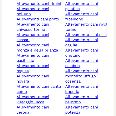
allevamento cani rimini
allevamento cani
allevamento cani
galatina
belluno
allevamento cani
allevamenti cani prato
frosinone
allevamento cani
allevamento cani rivoli
chivasso torino
torino
allevamento cani
allevamento cani pisa
sassari
allevamento cani
allevamento cani
cagliari
monza e della brianza
allevamento cani
allevamento cani
oristano
basilicata
allevamento cani
allevamento cani
calabria
ragusa
allevamento cani
allevamento cani
montalto uffugo
novara
cosenza
allevamento cani cantù
allevamento cani
como
imperia
allevamento cani
allevamento cani
viareggio lucca
palermo
allevamento cani
allevamento cani
verona
potenza