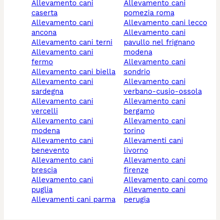
allevamento cani
allevamento cani
caserta
pomezia roma
allevamento cani
allevamento cani lecco
ancona
allevamento cani
allevamento cani terni
pavullo nel frignano
allevamento cani
modena
fermo
allevamento cani
allevamento cani biella
sondrio
allevamento cani
allevamento cani
sardegna
verbano-cusio-ossola
allevamento cani
allevamento cani
vercelli
bergamo
allevamento cani
allevamento cani
modena
torino
allevamento cani
allevamenti cani
benevento
livorno
allevamento cani
allevamento cani
brescia
firenze
allevamento cani
allevamento cani como
puglia
allevamento cani
allevamenti cani parma
perugia