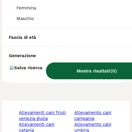
Femmina
Quali sono i difetti del
Border Collie?
Maschio
Fascia di età
Il Rough Collie è adatto a
vivere in un appartamento?
Generazione
Salva ricerca
Che carattere ha il Collie?
Mostra risultati
(
0
)
allevamenti cani friuli
allevamento cani
venezia giulia
campania
allevamenti cani
allevamento cani
catania
umbria