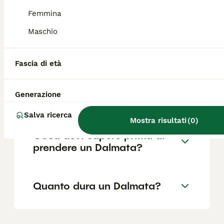
come il pedigree, la reputazione
dell'allevatore e la posizione.
Femmina
Maschio
Per chi è adatto il Dalmata?
Fascia di età
Quali sono i difetti del
Generazione
Dalmata?
Salva ricerca
Mostra risultati
(
0
)
Cosa devi sapere prima di
prendere un Dalmata?
Quanto dura un Dalmata?