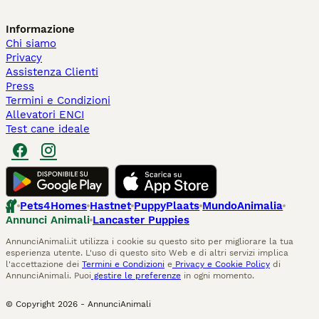
Informazione
Chi siamo
Privacy
Assistenza Clienti
Press
Termini e Condizioni
Allevatori ENCI
Test cane ideale
Pets4Homes
Hastnet
PuppyPlaats
MundoAnimalia
Annunci Animali
Lancaster Puppies
AnnunciAnimali.it utilizza i cookie su questo sito per migliorare la tua
esperienza utente. L'uso di questo sito Web e di altri servizi implica
l'accettazione dei
Termini e Condizioni
e
Privacy e Cookie Policy
di
AnnunciAnimali. Puoi
gestire le preferenze
in ogni momento.
© Copyright
2026
-
AnnunciAnimali