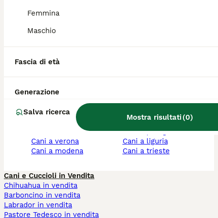
cani a toscana
cani a salerno
Femmina
cani a brescia
cani a piacenza
cani a firenze
cani a biella
Maschio
cani a lazio
cani a palermo
cani a vicenza
cani a como
cani a cuneo
cani a abruzzo
Fascia di età
cani a sicilia
cani a varese
cani a treviso
cani a emilia-romagna
cani a trento
cani a viterbo
Generazione
cani a frosinone
cani a umbria
cani a parma
cani a pisa
Salva ricerca
cani a catania
cani a ancona
Mostra risultati
(
0
)
cani a napoli
cani a cosenza
cani a caserta
cani a perugia
cani a verona
cani a liguria
cani a modena
cani a trieste
Cani e Cuccioli in Vendita
Chihuahua in vendita
Barboncino in vendita
Labrador in vendita
Pastore Tedesco in vendita