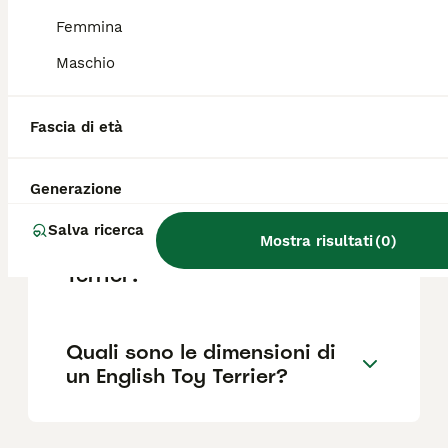
Femmina
Quali sono le razze di terrier
Maschio
di taglia piccola?
Fascia di età
Qual è il carattere
dell'English Toy Terrier?
Generazione
Salva ricerca
Mostra risultati
(
0
)
Quanto costa un English Toy
Terrier?
Quali sono le dimensioni di
un English Toy Terrier?