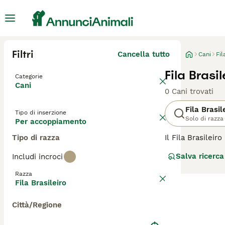
Filtri
Cancella tutto
Cani
Fil
Fila Bras
Categorie
Cani
0 Cani trovati
Fila Brasil
Tipo di inserzione
Solo di razza
Per accoppiamento
Tipo di razza
Il Fila Brasilei
più in modo indi
Salva ricerca
Includi incroci
fedeltà. Non ama
il che li rende m
Razza
un proprietario i
Fila Brasileiro
di cane.
Città/Regione