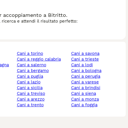
r accoppiamento a Bitritto.
icerca e attendi il risultato perfetto:
cani a torino
cani a savona
cani a reggio calabria
cani a trieste
magna
cani a salerno
cani a lodi
cani a bergamo
cani a bologna
cani a puglia
cani a perugia
cani a lazio
cani a varese
cani a sicilia
cani a brindisi
cani a treviso
cani a siena
cani a arezzo
cani a monza
cani a trento
cani a foggia