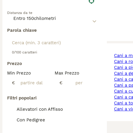
Distanza da te
Parola chiave
0/100 caratteri
cani a 
cani a 
Prezzo
cani a 
Min Prezzo
Max Prezzo
cani a 
cani a c
€
€
cani a 
cani a 
cani a 
Filtri popolari
cani a 
cani a v
Allevatori con Affisso
Con Pedigree