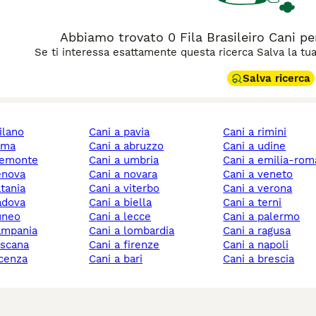
Abbiamo trovato 0 Fila Brasileiro Cani pe
Se ti interessa esattamente questa ricerca Salva la tua r
Salva ricerca
milano
cani a pavia
cani a rimini
roma
cani a abruzzo
cani a udine
piemonte
cani a umbria
cani a emilia-ro
genova
cani a novara
cani a veneto
atania
cani a viterbo
cani a verona
padova
cani a biella
cani a terni
cuneo
cani a lecce
cani a palermo
campania
cani a lombardia
cani a ragusa
toscana
cani a firenze
cani a napoli
icenza
cani a bari
cani a brescia