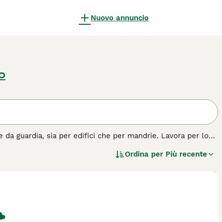
Nuovo annuncio
to
e da guardia, sia per edifici che per mandrie. Lavora per lo
pre al loro padrone/famiglia, a cui obbediscono con grande
Ordina per
Più recente
tare il contatto. Hanno inoltre un forte senso del territorio,
biente ideale per un Fila. Il Fila Brasileiro non è adatto per
ull'
Fila Brasileiro
per ulteriori informazioni su questa razza