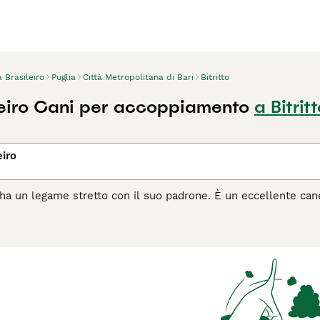
a Brasileiro
Puglia
Città Metropolitana di Bari
Bitritto
ileiro Cani per accoppiamento
a Bitrit
eiro
ro ha un legame stretto con il suo padrone. È un eccellente can
pendente. I Fila sono molto affettuosi e si sottomettono sem
no molto gli estranei, e possono reagire con aggressività o evi
olto dominanti nei confronti di altri cani. La città non è un am
nesperto o alle prime armi. Leggi la nostra pagina di consigli s