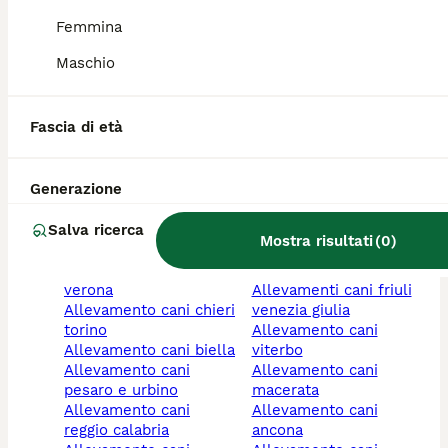
allevamenti cani prato
marche
Femmina
allevamento cani
allevamento cani lecco
emilia-romagna
allevamento cani
Maschio
allevamento cani pisa
cosenza
allevamento cani
allevamento cani
legnago verona
modena
Fascia di età
allevamento cani
allevamento cani
umbria
palermo
allevamento cani
allevamento cani
Generazione
varese
grosseto
allevamento cani roma
allevamento cani
Salva ricerca
allevamento cani
brescia
Mostra risultati
(
0
)
basilicata
allevamento cani
allevamento cani
chivasso torino
verona
allevamenti cani friuli
allevamento cani chieri
venezia giulia
torino
allevamento cani
allevamento cani biella
viterbo
allevamento cani
allevamento cani
pesaro e urbino
macerata
allevamento cani
allevamento cani
reggio calabria
ancona