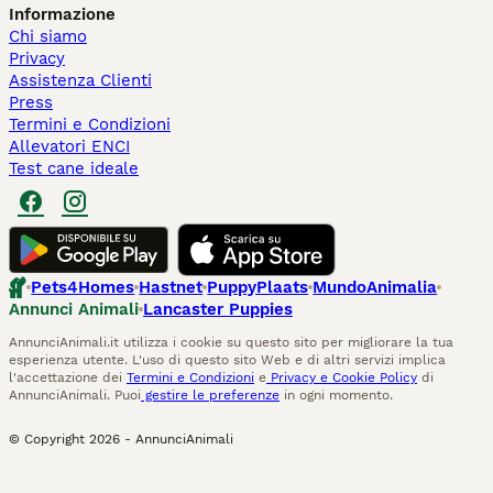
Informazione
Chi siamo
Privacy
Assistenza Clienti
Press
Termini e Condizioni
Allevatori ENCI
Test cane ideale
Pets4Homes
Hastnet
PuppyPlaats
MundoAnimalia
Annunci Animali
Lancaster Puppies
AnnunciAnimali.it utilizza i cookie su questo sito per migliorare la tua
esperienza utente. L'uso di questo sito Web e di altri servizi implica
l'accettazione dei
Termini e Condizioni
e
Privacy e Cookie Policy
di
AnnunciAnimali. Puoi
gestire le preferenze
in ogni momento.
© Copyright
2026
-
AnnunciAnimali