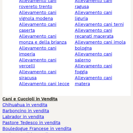
allevamento cani
allevamento cani
rovereto trento
ragusa
allevamento cani
allevamento cani
vignola modena
liguria
allevamento cani
allevamento cani terni
caserta
allevamento cani
allevamento cani
recanati macerata
monza e della brianza
allevamento cani imola
allevamento cani
bologna
imperia
allevamento cani
allevamento cani
salerno
vercelli
allevamento cani
allevamento cani
foggia
siracusa
allevamento cani
allevamento cani lecce
matera
Cani e Cuccioli in Vendita
Chihuahua in vendita
Barboncino in vendita
Labrador in vendita
Pastore Tedesco in vendita
Bouledogue Francese in vendita