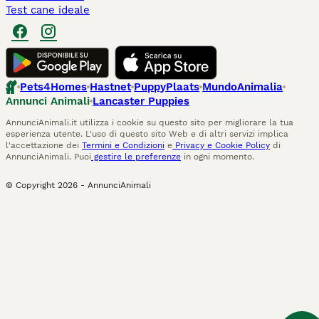
Test cane ideale
Pets4Homes
Hastnet
PuppyPlaats
MundoAnimalia
Annunci Animali
Lancaster Puppies
AnnunciAnimali.it utilizza i cookie su questo sito per migliorare la tua
esperienza utente. L'uso di questo sito Web e di altri servizi implica
l'accettazione dei
Termini e Condizioni
e
Privacy e Cookie Policy
di
AnnunciAnimali. Puoi
gestire le preferenze
in ogni momento.
© Copyright
2026
-
AnnunciAnimali