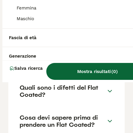
come il pedigree, la reputazione
dell'allevatore e la posizione.
Femmina
Maschio
Quanto dura la vita di un Flat
Coated?
Fascia di età
Generazione
Qual è il carattere del Flat
Coated?
Salva ricerca
Mostra risultati
(
0
)
Quali sono i difetti del Flat
Coated?
Cosa devi sapere prima di
prendere un Flat Coated?