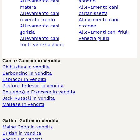
allevamento cani
sondrio
matera
allevamento cani
allevamento cani
caltanissetta
rovereto trento
allevamento cani
allevamento cani
crotone
gorizia
allevamenti cani friuli
allevamento cani
venezia giulia
friuli-venezia giulia
Cani e Cuccioli in Vendita
Chihuahua in vendita
Barboncino in vendita
Labrador in vendita
Pastore Tedesco in vendita
Bouledogue Francese in vendita
Jack Russell in vendita
Maltese in vendita
Gatti e Gattini in Vendita
Maine Coon in vendita
British in vendita
Ragdoll in vendita