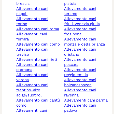
brescia
pistoia
allevamento cani
allevamento cani
napoli
teramo
allevamento cani
allevamento cani
torino
friuli-venezia giulia
allevamento cani roma
allevamento cani
allevamenti cani
frosinone
ferrara
allevamento cani
allevamento cani como
monza e della brianza
allevamento cani
allevamento cani
treviso
oristano
allevamento cani rieti
allevamento cani
allevamento cani
pescara
cremona
allevamento cani
allevamento cani
reggio emilia
verona
allevamento cani
allevamento cani
bolzano/bozen
trentino-alto
allevamento cani
adige/südtirol
ravenna
allevamento cani cantù
allevamenti cani parma
como
allevamento cani
allevamenti cani
padova