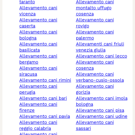
taranto
allevamento cani
allevamento cani
montalto uffugo
vicenza
cosenza
allevamento cani
allevamento cani
caserta
rovigo
allevamento cani
allevamento cani
bologna
palermo
allevamento cani
allevamenti cani friuli
basilicata
venezia giulia
allevamento cani
allevamento cani lecco
bergamo
allevamento cani
allevamento cani
cosenza
siracusa
allevamento cani
allevamento cani rimini
verbano-cusio-ossola
allevamento cani
allevamento cani
perugia
gorizia
allevamento cani bari
allevamento cani imola
allevamento cani
bologna
firenze
allevamento cani pisa
allevamento cani pavia
allevamento cani udine
allevamento cani
allevamento cani
reggio calabria
sassari
allevamento cani