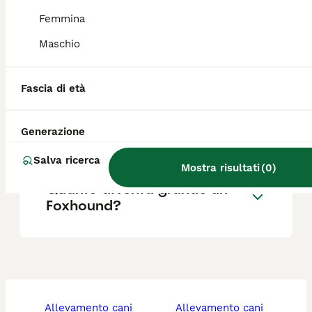
è un buon compagno di giochi per bambini e
altri animali.
Femmina
Maschio
Foxhound cos'è?
Fascia di età
Quanto costa un American
Generazione
Foxhound?
Salva ricerca
Mostra risultati
(
0
)
Quanto diventa grande un
Foxhound?
allevamento cani
allevamento cani