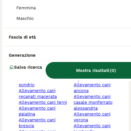
allevamenti cani
allevamento cani
Femmina
taranto
pescara
allevamenti cani a
allevamento cani pavia
Maschio
genova
allevamento cani
allevamento cani rimini
campobasso
allevamento cani
allevamento cani lucca
Fascia di età
mantova
allevamento cani
allevamento cani
bologna
perugia
allevamento cani
Generazione
allevamento cani
chivasso torino
trento
allevamento cani
Salva ricerca
allevamenti cani
emilia-romagna
Mostra risultati
(
0
)
ferrara
allevamento cani
allevamento cani
vignola modena
sondrio
allevamento cani
allevamento cani
ancona
recanati macerata
allevamento cani
allevamento cani terni
casale monferrato
allevamento cani
alessandria
galatina
allevamento cani
allevamento cani
verona
brescia
allevamento cani