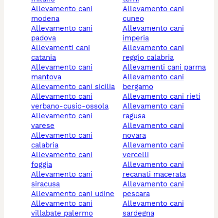
allevamento cani
allevamento cani
modena
cuneo
allevamento cani
allevamento cani
padova
imperia
allevamenti cani
allevamento cani
catania
reggio calabria
allevamento cani
allevamenti cani parma
mantova
allevamento cani
allevamento cani sicilia
bergamo
allevamento cani
allevamento cani rieti
verbano-cusio-ossola
allevamento cani
allevamento cani
ragusa
varese
allevamento cani
allevamento cani
novara
calabria
allevamento cani
allevamento cani
vercelli
foggia
allevamento cani
allevamento cani
recanati macerata
siracusa
allevamento cani
allevamento cani udine
pescara
allevamento cani
allevamento cani
villabate palermo
sardegna