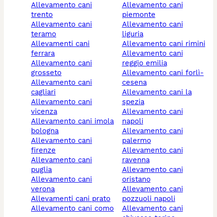
allevamento cani
allevamento cani
trento
piemonte
allevamento cani
allevamento cani
teramo
liguria
allevamenti cani
allevamento cani rimini
ferrara
allevamento cani
allevamento cani
reggio emilia
grosseto
allevamento cani forlì-
allevamento cani
cesena
cagliari
allevamento cani la
allevamento cani
spezia
vicenza
allevamento cani
allevamento cani imola
napoli
bologna
allevamento cani
allevamento cani
palermo
firenze
allevamento cani
allevamento cani
ravenna
puglia
allevamento cani
allevamento cani
oristano
verona
allevamento cani
allevamenti cani prato
pozzuoli napoli
allevamento cani como
allevamento cani