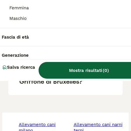
Femmina
Qual è la taglia del Griffon
Maschio
Bleu de Gascogne?
Fascia di età
Qual è la razza di cane Petit
Bleu de Gascogne?
Generazione
Salva ricerca
Mostra risultati
(
0
)
Quali sono i difetti del
Griffone di Bruxelles?
allevamento cani
allevamento cani narni
milano
terni