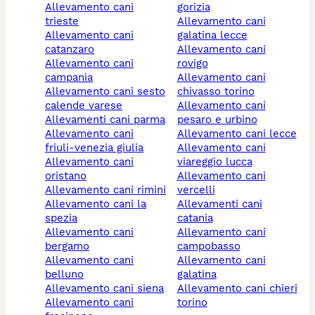
allevamento cani
gorizia
trieste
allevamento cani
allevamento cani
galatina lecce
catanzaro
allevamento cani
allevamento cani
rovigo
campania
allevamento cani
allevamento cani sesto
chivasso torino
calende varese
allevamento cani
allevamenti cani parma
pesaro e urbino
allevamento cani
allevamento cani lecce
friuli-venezia giulia
allevamento cani
allevamento cani
viareggio lucca
oristano
allevamento cani
allevamento cani rimini
vercelli
allevamento cani la
allevamenti cani
spezia
catania
allevamento cani
allevamento cani
bergamo
campobasso
allevamento cani
allevamento cani
belluno
galatina
allevamento cani siena
allevamento cani chieri
allevamento cani
torino