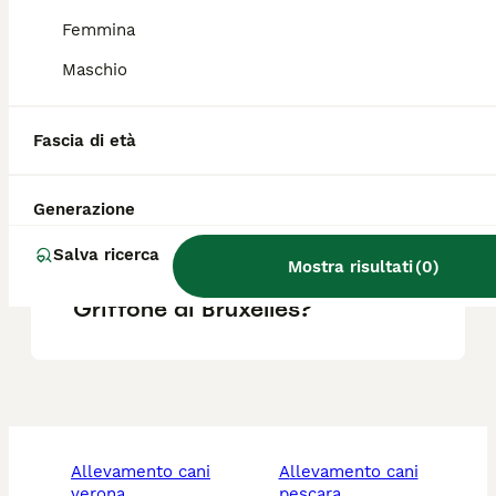
Femmina
Qual è la taglia del Griffon
Maschio
Bleu de Gascogne?
Fascia di età
Qual è la razza di cane Petit
Bleu de Gascogne?
Generazione
Salva ricerca
Mostra risultati
(
0
)
Quali sono i difetti del
Griffone di Bruxelles?
allevamento cani
allevamento cani
verona
pescara