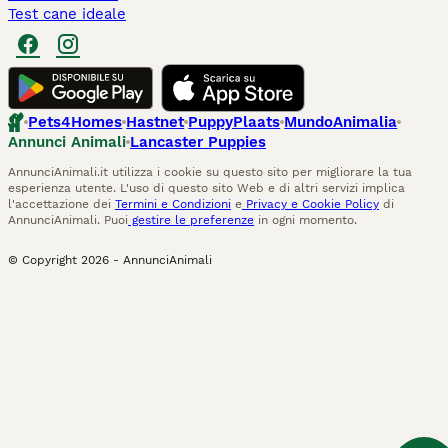
Test cane ideale
Pets4Homes
Hastnet
PuppyPlaats
MundoAnimalia
Annunci Animali
Lancaster Puppies
AnnunciAnimali.it utilizza i cookie su questo sito per migliorare la tua
esperienza utente. L'uso di questo sito Web e di altri servizi implica
l'accettazione dei
Termini e Condizioni
e
Privacy e Cookie Policy
di
AnnunciAnimali. Puoi
gestire le preferenze
in ogni momento.
© Copyright
2026
-
AnnunciAnimali