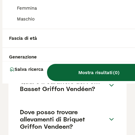
legate alla conformazione del muso corto e
piatto, tipica delle razze brachicefale.
Femmina
Maschio
Che cane è il Griffon?
Fascia di età
Quanto costa un Petit Basset
Generazione
Griffon Vendeen?
Salva ricerca
Mostra risultati
(
0
)
Qual è il carattere del Petit
Basset Griffon Vendéen?
Dove posso trovare
allevamenti di Briquet
Griffon Vendeen?