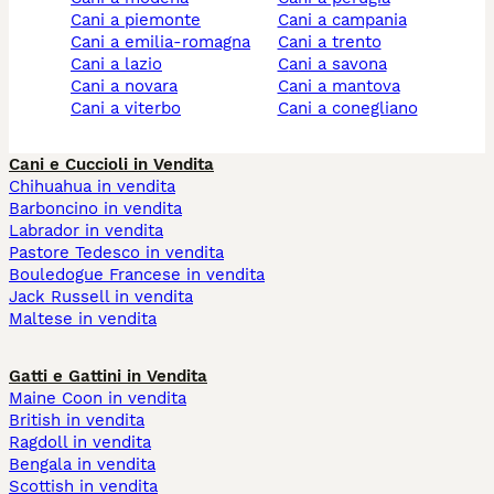
cani a piemonte
cani a campania
cani a emilia-romagna
cani a trento
cani a lazio
cani a savona
cani a novara
cani a mantova
cani a viterbo
cani a conegliano
Cani e Cuccioli in Vendita
Chihuahua in vendita
Barboncino in vendita
Labrador in vendita
Pastore Tedesco in vendita
Bouledogue Francese in vendita
Jack Russell in vendita
Maltese in vendita
Gatti e Gattini in Vendita
Maine Coon in vendita
British in vendita
Ragdoll in vendita
Bengala in vendita
Scottish in vendita