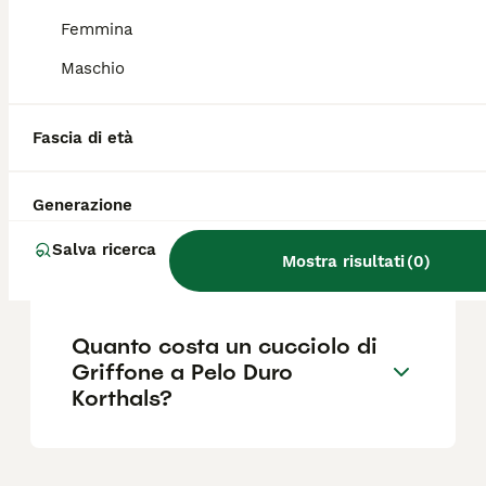
esercizio fisico; tende ad abbaiare spesso,
soprattutto in situazioni nuove.
Femmina
Maschio
Quali sono i difetti del
Griffone di Bruxelles?
Fascia di età
Generazione
Qual è il carattere del
Griffone a pelo duro
Salva ricerca
Korthals?
Mostra risultati
(
0
)
Quanto costa un cucciolo di
Griffone a Pelo Duro
Korthals?