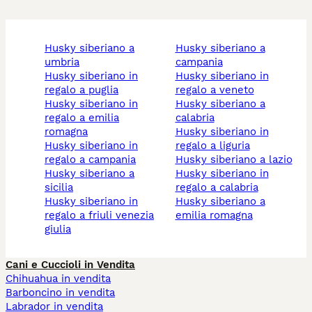
husky siberiano a
husky siberiano a
umbria
campania
husky siberiano in
husky siberiano in
regalo a puglia
regalo a veneto
husky siberiano in
husky siberiano a
regalo a emilia
calabria
romagna
husky siberiano in
husky siberiano in
regalo a liguria
regalo a campania
husky siberiano a lazio
husky siberiano a
husky siberiano in
sicilia
regalo a calabria
husky siberiano in
husky siberiano a
regalo a friuli venezia
emilia romagna
giulia
Cani e Cuccioli in Vendita
Chihuahua in vendita
Barboncino in vendita
Labrador in vendita