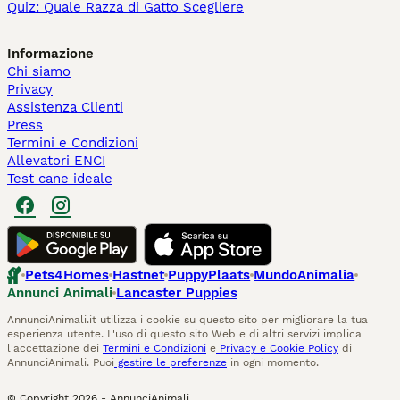
Quiz: Quale Razza di Gatto Scegliere
Informazione
Chi siamo
Privacy
Assistenza Clienti
Press
Termini e Condizioni
Allevatori ENCI
Test cane ideale
Pets4Homes
Hastnet
PuppyPlaats
MundoAnimalia
Annunci Animali
Lancaster Puppies
AnnunciAnimali.it utilizza i cookie su questo sito per migliorare la tua
esperienza utente. L'uso di questo sito Web e di altri servizi implica
l'accettazione dei
Termini e Condizioni
e
Privacy e Cookie Policy
di
AnnunciAnimali. Puoi
gestire le preferenze
in ogni momento.
© Copyright
2026
-
AnnunciAnimali