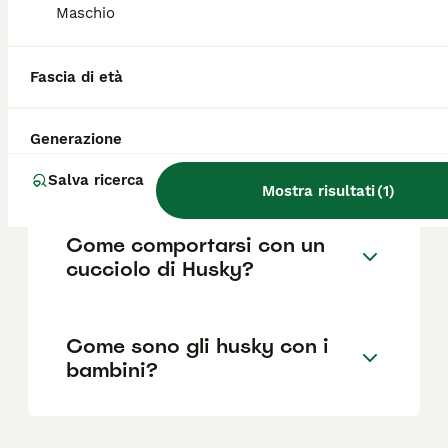
Maschio
Quanto è impegnativo un
Fascia di età
Husky?
Generazione
Per chi è adatto un Husky?
Salva ricerca
Mostra risultati
(
1
)
Come comportarsi con un
cucciolo di Husky?
Come sono gli husky con i
bambini?