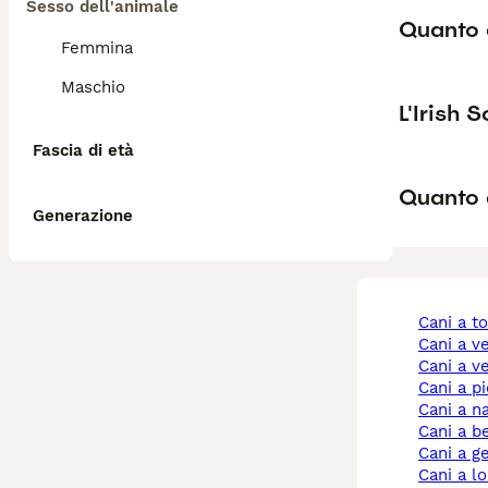
Sesso dell'animale
Quanto 
Femmina
Maschio
L'Irish 
Fascia di età
Quanto 
Generazione
cani a t
cani a 
cani a 
cani a 
cani a n
cani a 
cani a 
cani a 