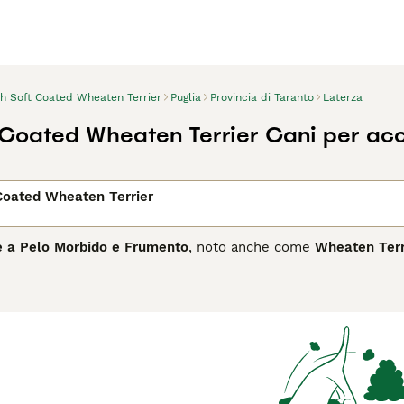
sh Soft Coated Wheaten Terrier
Puglia
Provincia di Taranto
Laterza
t Coated Wheaten Terrier Cani per a
 Coated Wheaten Terrier
se a Pelo Morbido e Frumento
, noto anche come
Wheaten Terr
landa, dove veniva utilizzato come cane da lavoro multifunzional
 terrier di taglia media si distingue per il suo mantello morb
istico musetto con barba. Il suo temperamento è vivace, affettu
a meno aggressiva. È un cane molto legato alla famiglia, adat
alizzazione. Tuttavia, richiede cure specifiche come spazzolat
Irlandese a Pelo Morbido
è ideale per chi cerca un compagno en
nutenzione o troppo tranquillo.