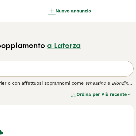
Nuovo annuncio
ccoppiamento
a Laterza
ier
o con affettuosi soprannomi come
Wheatino
e
Biondino
,
e per la caccia ai roditori, la guardia e la conduzione del
Ordina per
Più recente
ido e setoso, di colore paglierino che schiarisce col tempo,
oso e allegro, spesso definito il \"gentiluomo\" tra i terrier
to a persone attive che possono dedicargli tempo per
ure quotidiane e toelettatura regolare per mantenere il pelo
ergico e fedele, ma non è indicato per chi desidera un