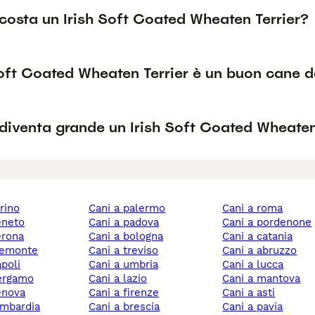
costa un Irish Soft Coated Wheaten Terrier?
Soft Coated Wheaten Terrier è un buon cane d
diventa grande un Irish Soft Coated Wheaten
orino
cani a palermo
cani a roma
veneto
cani a padova
cani a pordenone
verona
cani a bologna
cani a catania
piemonte
cani a treviso
cani a abruzzo
apoli
cani a umbria
cani a lucca
bergamo
cani a lazio
cani a mantova
genova
cani a firenze
cani a asti
lombardia
cani a brescia
cani a pavia