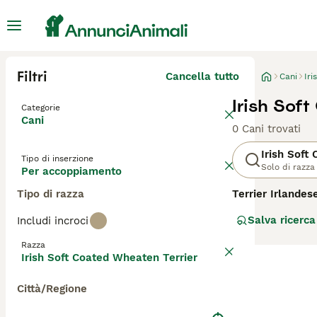
Filtri
Cancella tutto
Cani
Iri
Irish Sof
Categorie
Cani
0 Cani trovati
Irish Soft
Tipo di inserzione
Solo di razza
Per accoppiamento
Tipo di razza
Terrier Irlande
ha origine in Ir
Salva ricerca
Includi incroci
bestiame. Questo
e per il caratter
Razza
per la sua natur
Irish Soft Coated Wheaten Terrier
esercizio e soci
sano. Il
Terrier 
Città/Regione
cane a bassa ma