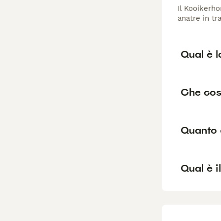
Il Kooikerho
anatre in tr
Qual è l
Che cos
Quanto 
Qual è i