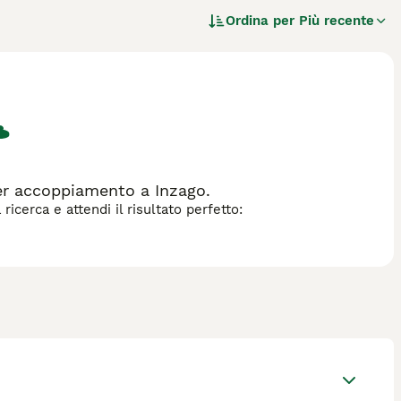
to medio-lungo bianco con macchie rosso-arancio, orecchie
Ordina per
Più recente
nte. Il
Kooikerhondje
è noto per il suo temperamento
i estranei, rendendolo un ottimo cane da guardia. Questa
e fisici quotidiani, ma richiede addestramento paziente e
rche come "kooikerhondje prezzo", "kooikerhondje
dottare o acquistare un esemplare. Il
Kooikerhondje
ha
 alla salute per prevenire patologie ereditarie. È una scelta
.
er accoppiamento a Inzago.
icerca e attendi il risultato perfetto: