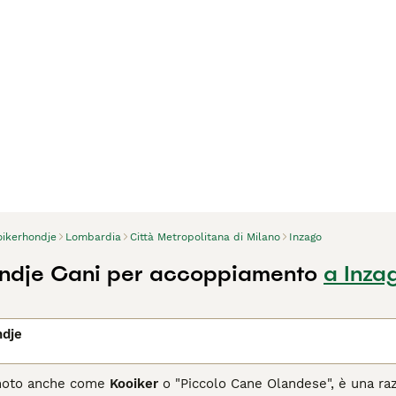
oikerhondje
Lombardia
Città Metropolitana di Milano
Inzago
ndje Cani per accoppiamento
a Inza
ndje
 noto anche come
Kooiker
o "Piccolo Cane Olandese", è una razz