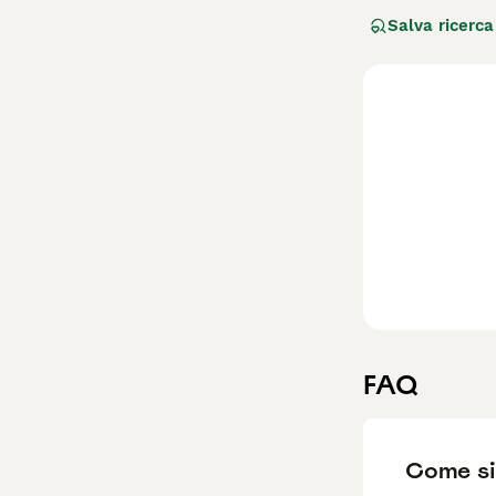
secolo come cane
Salva ricerca
nere a punta e c
vivace, intellig
razza si adatta 
socializzazione 
allevamenti ital
bisogno di cure r
ideale per chi c
FAQ
Come si 