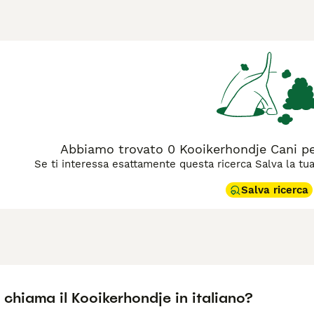
 da caccia per attirare le anatre. Caratterizzato da un man
oda piumata, è un cane di taglia medio-piccola, agile ed elega
ente e fedele: è affettuoso con la famiglia ma riservato con gl
bene a famiglie attive che possono garantirgli stimoli mentali 
precoce per evitare problemi comportamentali. In Italia, rice
ia" e "kooikerhondje cuccioli" sono comuni per chi desidera a
egolari, tra cui spazzolatura 2-3 volte a settimana e controlli
erca un cane da compagnia energico e dal carattere equilibrato
Abbiamo trovato 0 Kooikerhondje Cani p
Se ti interessa esattamente questa ricerca Salva la tua r
Salva ricerca
chiama il Kooikerhondje in italiano?