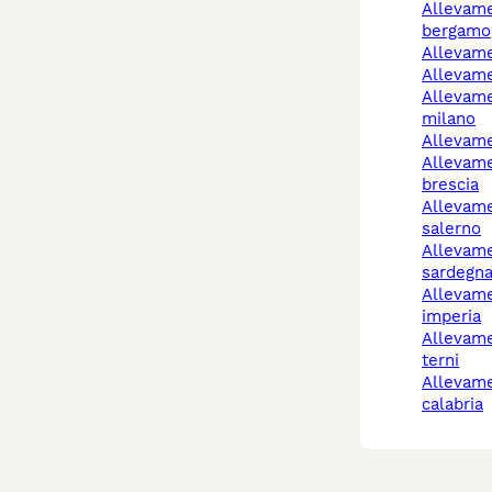
allevamento cani
bergamo
allevam
allevam
allevamento cani
milano
allevam
allevamento cani
brescia
allevamento cani
salerno
allevamento cani
sardegn
allevamento cani
imperia
allevamento cani narni
terni
allevamento cani
calabria