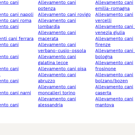
allevamento cani
allevamento cani
potenza
emilia-romagna
ento cani napoli
allevamento cani rovigo
allevamento cani
ento cani roma
allevamento cani
vercelli
lombardia
allevamento cani friuli-
allevamento cani
venezia giulia
enti cani ferrara
macerata
allevamento cani
allevamento cani
firenze
verbano-cusio-ossola
allevamento cani imola
allevamento cani
bologna
galatina lecce
allevamento cani
allevamento cani pisa
frosinone
a
allevamento cani
allevamento cani
abruzzo
bolzano/bozen
allevamento cani
allevamento cani
moncalieri torino
caserta
allevamento cani
allevamento cani
alessandria
mantova