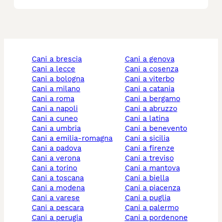
cani a brescia
cani a genova
cani a lecce
cani a cosenza
cani a bologna
cani a viterbo
cani a milano
cani a catania
cani a roma
cani a bergamo
cani a napoli
cani a abruzzo
cani a cuneo
cani a latina
cani a umbria
cani a benevento
cani a emilia-romagna
cani a sicilia
cani a padova
cani a firenze
cani a verona
cani a treviso
cani a torino
cani a mantova
cani a toscana
cani a biella
cani a modena
cani a piacenza
cani a varese
cani a puglia
cani a pescara
cani a palermo
cani a perugia
cani a pordenone