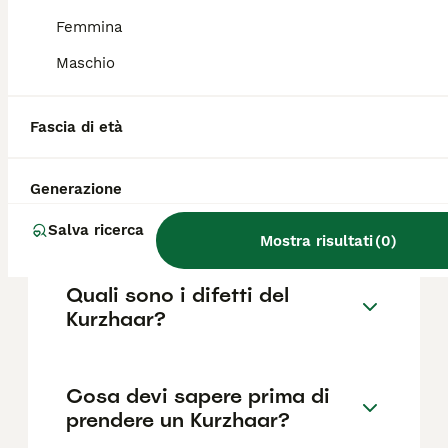
il pedigree, la reputazione dell'allevatore e
la posizione.
Femmina
Maschio
Quanto dura la vita di un
Kurzhaar?
Fascia di età
Generazione
Qual è il carattere del
Kurzhaar?
Salva ricerca
Mostra risultati
(
0
)
Quali sono i difetti del
Kurzhaar?
Cosa devi sapere prima di
prendere un Kurzhaar?