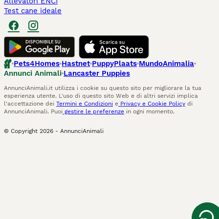
Allevatori ENCI
Test cane ideale
Pets4Homes
Hastnet
PuppyPlaats
MundoAnimalia
Annunci Animali
Lancaster Puppies
AnnunciAnimali.it utilizza i cookie su questo sito per migliorare la tua
esperienza utente. L'uso di questo sito Web e di altri servizi implica
l'accettazione dei
Termini e Condizioni
e
Privacy e Cookie Policy
di
AnnunciAnimali. Puoi
gestire le preferenze
in ogni momento.
© Copyright
2026
-
AnnunciAnimali