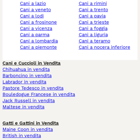
cani a lazio
cani a rimini
cani a veneto
cani a trento
cani a lodi
cani a pavia
cani a frosinone
cani a trieste
cani a vicenza
cani a foggia
cani a parma
cani a liguria
cani a lombardia
cani a teramo
cani a piemonte
cani a nocera inferiore
Cani e Cuccioli in Vendita
Chihuahua in vendita
Barboncino in vendita
Labrador in vendita
Pastore Tedesco in vendita
Bouledogue Francese in vendita
Jack Russell in vendita
Maltese in vendita
Gatti e Gattini in Vendita
Maine Coon in vendita
British in vendita