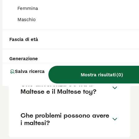
il pedigree, la reputazione dell'allevatore e
la posizione.
Femmina
Maschio
Quanto è impegnativo un
cane Maltese?
Fascia di età
Generazione
Per chi è adatto il Maltese?
Salva ricerca
Mostra risultati
(
0
)
Che differenza c'è tra il
Maltese e il Maltese toy?
Che problemi possono avere
i maltesi?