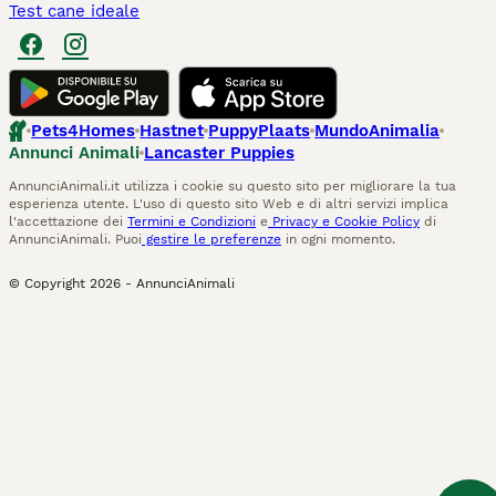
Test cane ideale
Pets4Homes
Hastnet
PuppyPlaats
MundoAnimalia
Annunci Animali
Lancaster Puppies
AnnunciAnimali.it utilizza i cookie su questo sito per migliorare la tua
esperienza utente. L'uso di questo sito Web e di altri servizi implica
l'accettazione dei
Termini e Condizioni
e
Privacy e Cookie Policy
di
AnnunciAnimali. Puoi
gestire le preferenze
in ogni momento.
© Copyright
2026
-
AnnunciAnimali