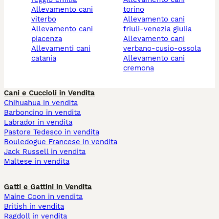
allevamento cani
torino
viterbo
allevamento cani
allevamento cani
friuli-venezia giulia
piacenza
allevamento cani
allevamenti cani
verbano-cusio-ossola
catania
allevamento cani
cremona
Cani e Cuccioli in Vendita
Chihuahua in vendita
Barboncino in vendita
Labrador in vendita
Pastore Tedesco in vendita
Bouledogue Francese in vendita
Jack Russell in vendita
Maltese in vendita
Gatti e Gattini in Vendita
Maine Coon in vendita
British in vendita
Ragdoll in vendita