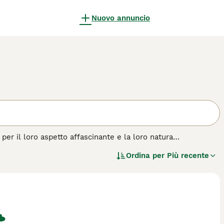
Nuovo annuncio
per il loro aspetto affascinante e la loro natura
 di molte persone, e per una buona ragione. Il maltese è un
Ordina per
Più recente
a statura, ha una personalità prorompente ed è una vera
 di cane.