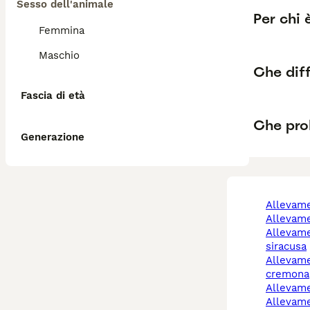
Sesso dell'animale
Per chi 
Femmina
Maschio
Che diff
Fascia di età
Che pro
Generazione
allevam
allevam
allevamento cani
siracusa
allevamento cani
cremona
allevam
allevam