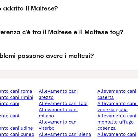
è adatto il Maltese?
erenza c'è tra il Maltese e il Maltese toy?
blemi possono avere i maltesi?
ento cani roma
allevamento cani
allevamento cani
ento cani rimini
arezzo
caserta
allevamento cani lodi
allevamento cani friuli-
allevamento cani
venezia giulia
milano
allevamento cani
allevamento cani
montalto uffugo
ento cani udine
viterbo
cosenza
ento cani cuneo
allevamento cani siena
allevamento cani