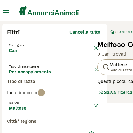
Filtri
Cancella tutto
Cani
Ma
Maltese 
Categorie
Cani
0 Cani trovati
Maltese
Tipo di inserzione
Solo di razza
Per accoppiamento
Tipo di razza
Questi piccoli c
indipendente. Ne
Salva ricerca
Includi incroci
cane affascinant
gioia condividere
Razza
Maltese
Leggi la
nostra p
Città/Regione