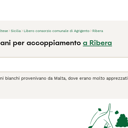
ltese
Sicilia
Libero consorzio comunale di Agrigento
Ribera
Cani per accoppiamento
a Ribera
ani bianchi provenivano da Malta, dove erano molto apprezzati 
l corso degli anni, hanno fatto breccia nei cuori e nelle case
e, estremamente leale e affettuoso. Nonostante la sua piccol
 con lui la propria casa.
agina di consigli sul Maltese
per informazioni su questa razza