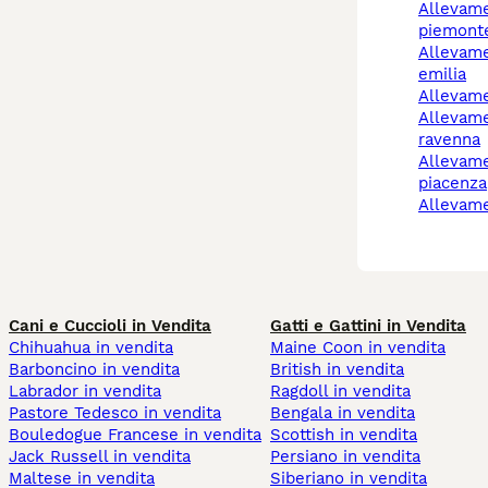
allevamento cani
piemont
allevamento cani reggio
emilia
allevam
allevamento cani
ravenna
allevamento cani
piacenza
allevam
Cani e Cuccioli in Vendita
Gatti e Gattini in Vendita
Chihuahua in vendita
Maine Coon in vendita
Barboncino in vendita
British in vendita
Labrador in vendita
Ragdoll in vendita
Pastore Tedesco in vendita
Bengala in vendita
Bouledogue Francese in vendita
Scottish in vendita
Jack Russell in vendita
Persiano in vendita
Maltese in vendita
Siberiano in vendita