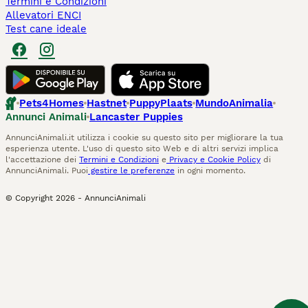
Termini e Condizioni
Allevatori ENCI
Test cane ideale
Pets4Homes
Hastnet
PuppyPlaats
MundoAnimalia
Annunci Animali
Lancaster Puppies
AnnunciAnimali.it utilizza i cookie su questo sito per migliorare la tua
esperienza utente. L'uso di questo sito Web e di altri servizi implica
l'accettazione dei
Termini e Condizioni
e
Privacy e Cookie Policy
di
AnnunciAnimali. Puoi
gestire le preferenze
in ogni momento.
© Copyright
2026
-
AnnunciAnimali