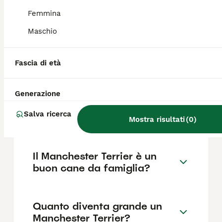
lussazione della rotula. È importante
acquistare da allevatori che eseguono i test
Femmina
sanitari previsti per la razza.
Maschio
Quanto costa un cucciolo di
Fascia di età
Manchester Terrier?
Generazione
Qual è il carattere del
Salva ricerca
Manchester Terrier?
Mostra risultati
(
0
)
Il Manchester Terrier è un
buon cane da famiglia?
Quanto diventa grande un
Manchester Terrier?