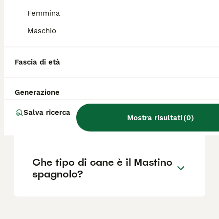
Femmina
Che carattere ha il mastino?
Maschio
Quanto è grande un Mastino
Fascia di età
Spagnolo?
Generazione
Mastino spagnolo quanto
Salva ricerca
Mostra risultati
(
0
)
vive?
Che tipo di cane è il Mastino
spagnolo?