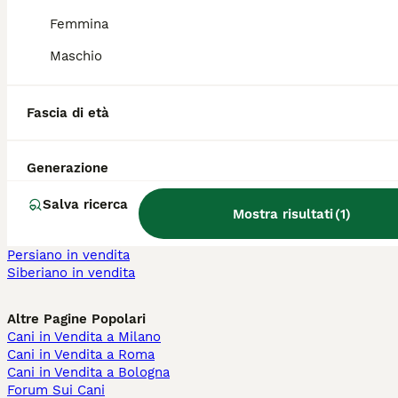
Barboncino in vendita
Femmina
Labrador in vendita
Pastore Tedesco in vendita
Maschio
Bouledogue Francese in vendita
Jack Russell in vendita
Maltese in vendita
Fascia di età
Gatti e Gattini in Vendita
Maine Coon in vendita
Generazione
British in vendita
Ragdoll in vendita
Salva ricerca
Mostra risultati
(
1
)
Bengala in vendita
Scottish in vendita
Persiano in vendita
Siberiano in vendita
Altre Pagine Popolari
Cani in Vendita a Milano
Cani in Vendita a Roma
Cani in Vendita a Bologna
Forum Sui Cani