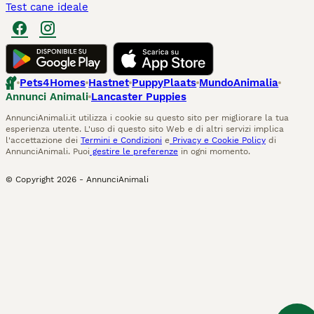
Test cane ideale
Pets4Homes
Hastnet
PuppyPlaats
MundoAnimalia
Annunci Animali
Lancaster Puppies
AnnunciAnimali.it utilizza i cookie su questo sito per migliorare la tua
esperienza utente. L'uso di questo sito Web e di altri servizi implica
l'accettazione dei
Termini e Condizioni
e
Privacy e Cookie Policy
di
AnnunciAnimali. Puoi
gestire le preferenze
in ogni momento.
© Copyright
2026
-
AnnunciAnimali