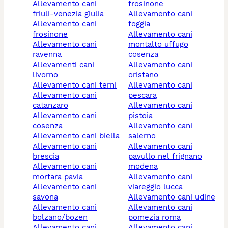
allevamento cani
frosinone
friuli-venezia giulia
allevamento cani
allevamento cani
foggia
frosinone
allevamento cani
allevamento cani
montalto uffugo
ravenna
cosenza
allevamenti cani
allevamento cani
livorno
oristano
allevamento cani terni
allevamento cani
allevamento cani
pescara
catanzaro
allevamento cani
allevamento cani
pistoia
cosenza
allevamento cani
allevamento cani biella
salerno
allevamento cani
allevamento cani
brescia
pavullo nel frignano
allevamento cani
modena
mortara pavia
allevamento cani
allevamento cani
viareggio lucca
savona
allevamento cani udine
allevamento cani
allevamento cani
bolzano/bozen
pomezia roma
allevamento cani
allevamento cani