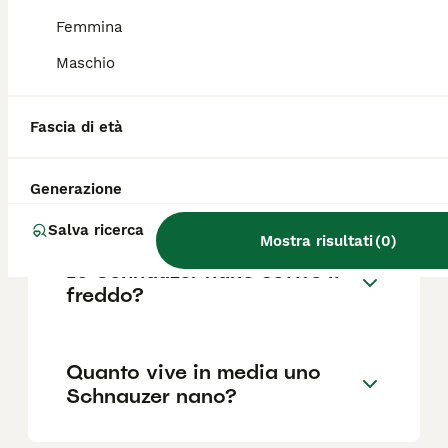
in base a fattori come il pedigree, la
reputazione dell'allevatore e la posizione.
Femmina
Maschio
Perché prendere uno
Schnauzer nano?
Fascia di età
Generazione
Lo Schnauzer nano abbaia?
Salva ricerca
Mostra risultati
(
0
)
Lo Schnauzer nano soffre il
freddo?
Quanto vive in media uno
Schnauzer nano?