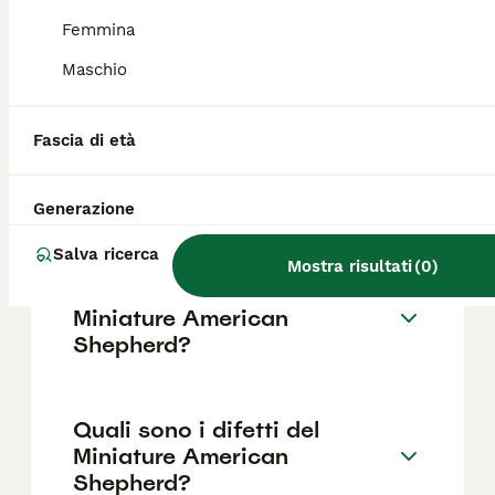
American Shepherd di razza pura in Italia è
di circa 419€ ,anche se i prezzi possono
Femmina
variare in base a fattori come il pedigree, la
Maschio
reputazione dell'allevatore e la posizione.
Fascia di età
Quanto dura la vita di un
Miniature American
Shepherd?
Generazione
Salva ricerca
Mostra risultati
(
0
)
Qual è il carattere del
Miniature American
Shepherd?
Quali sono i difetti del
Miniature American
Shepherd?