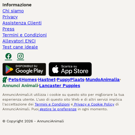
Informazione
Chi siamo
Privacy
Assistenza Clienti
Press
Termini e Condizioni
Allevatori ENCI
Test cane ideale
Pets4Homes
Hastnet
PuppyPlaats
MundoAnimalia
Annunci Animali
Lancaster Puppies
AnnunciAnimali.it utilizza i cookie su questo sito per migliorare la tua
esperienza utente. L'uso di questo sito Web e di altri servizi implica
l'accettazione dei
Termini e Condizioni
e
Privacy e Cookie Policy
di
AnnunciAnimali. Puoi
gestire le preferenze
in ogni momento.
© Copyright
2026
-
AnnunciAnimali