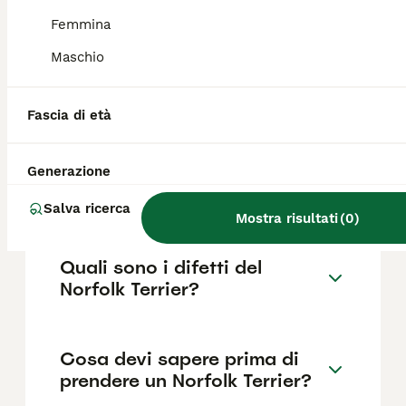
fattori come il pedigree, la reputazione
dell'allevatore e la posizione.
Femmina
Maschio
Quanto dura la vita di un
Norfolk Terrier?
Fascia di età
Generazione
Qual è il carattere del
Norfolk Terrier?
Salva ricerca
Mostra risultati
(
0
)
Quali sono i difetti del
Norfolk Terrier?
Cosa devi sapere prima di
prendere un Norfolk Terrier?