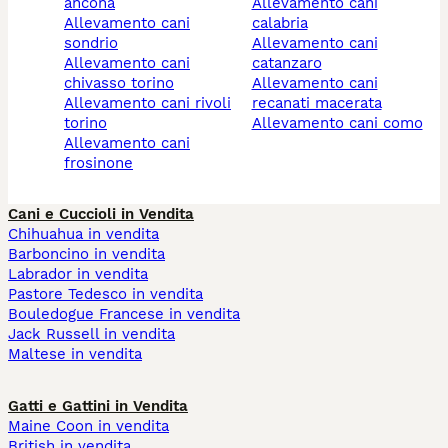
ancona
allevamento cani
allevamento cani
calabria
sondrio
allevamento cani
allevamento cani
catanzaro
chivasso torino
allevamento cani
allevamento cani rivoli
recanati macerata
torino
allevamento cani como
allevamento cani
frosinone
Cani e Cuccioli in Vendita
Chihuahua in vendita
Barboncino in vendita
Labrador in vendita
Pastore Tedesco in vendita
Bouledogue Francese in vendita
Jack Russell in vendita
Maltese in vendita
Gatti e Gattini in Vendita
Maine Coon in vendita
British in vendita