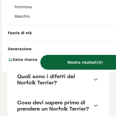
fattori come il pedigree, la reputazione
dell'allevatore e la posizione.
Femmina
Maschio
Quanto dura la vita di un
Norfolk Terrier?
Fascia di età
Generazione
Qual è il carattere del
Norfolk Terrier?
Salva ricerca
Mostra risultati
(
0
)
Quali sono i difetti del
Norfolk Terrier?
Cosa devi sapere prima di
prendere un Norfolk Terrier?