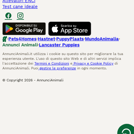
Allevatori ENCI
Test cane ideale
Pets4Homes
Hastnet
PuppyPlaats
MundoAnimalia
Annunci Animali
Lancaster Puppies
AnnunciAnimali.it utilizza i cookie su questo sito per migliorare la tua
esperienza utente. L'uso di questo sito Web e di altri servizi implica
l'accettazione dei
Termini e Condizioni
e
Privacy e Cookie Policy
di
AnnunciAnimali. Puoi
gestire le preferenze
in ogni momento.
© Copyright
2026
-
AnnunciAnimali