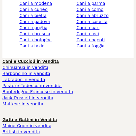
cani a modena
cani a parma
cani a cuneo
cani a como
cani a biella
cani a abruzzo
cani a padova
cani a caserta
cani a puglia
cani a bari
cani a brescia
cani a asti
cani a bologna
cani a napoli
cani a lazio
cani a foggia
Cani e Cuccioli in Vendita
Chihuahua in vendita
Barboncino in vendita
Labrador in vendita
Pastore Tedesco in vendita
Bouledogue Francese in vendita
Jack Russell in vendita
Maltese in vendita
Gatti e Gattini in Vendita
Maine Coon in vendita
British in vendita