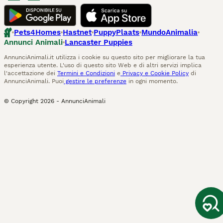
Pets4Homes
Hastnet
PuppyPlaats
MundoAnimalia
Annunci Animali
Lancaster Puppies
AnnunciAnimali.it utilizza i cookie su questo sito per migliorare la tua
esperienza utente. L'uso di questo sito Web e di altri servizi implica
l'accettazione dei
Termini e Condizioni
e
Privacy e Cookie Policy
di
AnnunciAnimali. Puoi
gestire le preferenze
in ogni momento.
© Copyright
2026
-
AnnunciAnimali