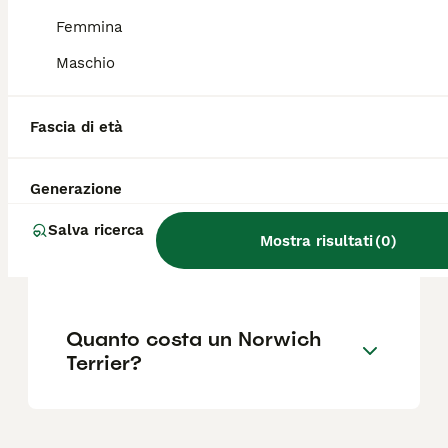
bambini più grandi e anziani non sedentari, e
dovrebbero socializzare fin da cuccioli, in
Femmina
particolare con i gatti.
Maschio
Dove posso trovare
Fascia di età
allevamenti di Norwich
Terrier in Italia?
Generazione
Salva ricerca
Quali sono i difetti del Fox
Mostra risultati
(
0
)
terrier?
Quanto costa un Norwich
Terrier?