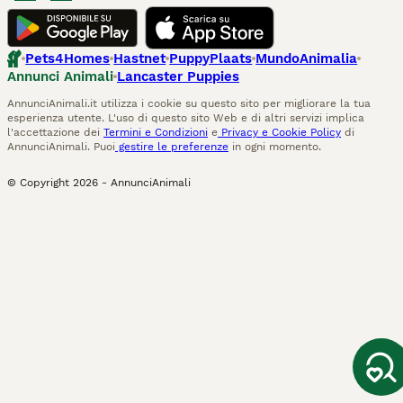
Pets4Homes
Hastnet
PuppyPlaats
MundoAnimalia
Annunci Animali
Lancaster Puppies
AnnunciAnimali.it utilizza i cookie su questo sito per migliorare la tua
esperienza utente. L'uso di questo sito Web e di altri servizi implica
l'accettazione dei
Termini e Condizioni
e
Privacy e Cookie Policy
di
AnnunciAnimali. Puoi
gestire le preferenze
in ogni momento.
© Copyright
2026
-
AnnunciAnimali