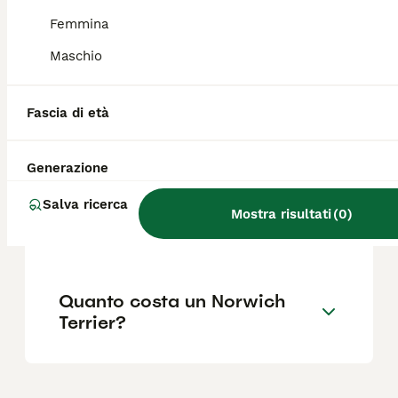
bambini più grandi e anziani non sedentari, e
dovrebbero socializzare fin da cuccioli, in
Femmina
particolare con i gatti.
Maschio
Dove posso trovare
Fascia di età
allevamenti di Norwich
Terrier in Italia?
Generazione
Salva ricerca
Quali sono i difetti del Fox
Mostra risultati
(
0
)
terrier?
Quanto costa un Norwich
Terrier?