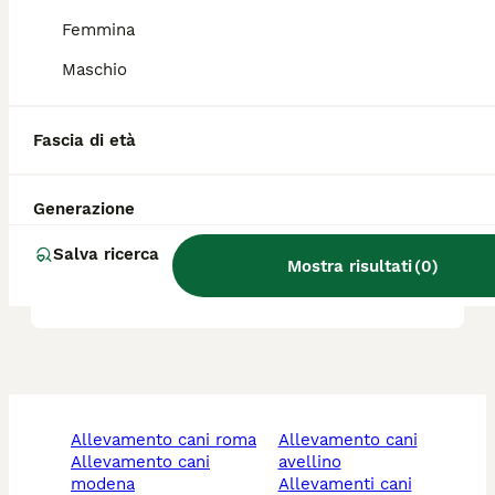
Femmina
Quanto costa un cucciolo di
Maschio
Papillon?
Fascia di età
Qual è il carattere del cane
Papillon?
Generazione
Salva ricerca
Mostra risultati
(
0
)
Quanto vive un Papillon?
allevamento cani roma
allevamento cani
allevamento cani
avellino
modena
allevamenti cani