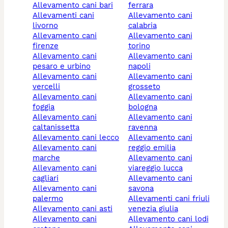
allevamento cani bari
ferrara
allevamenti cani
allevamento cani
livorno
calabria
allevamento cani
allevamento cani
firenze
torino
allevamento cani
allevamento cani
pesaro e urbino
napoli
allevamento cani
allevamento cani
vercelli
grosseto
allevamento cani
allevamento cani
foggia
bologna
allevamento cani
allevamento cani
caltanissetta
ravenna
allevamento cani lecco
allevamento cani
allevamento cani
reggio emilia
marche
allevamento cani
allevamento cani
viareggio lucca
cagliari
allevamento cani
allevamento cani
savona
palermo
allevamenti cani friuli
allevamento cani asti
venezia giulia
allevamento cani
allevamento cani lodi