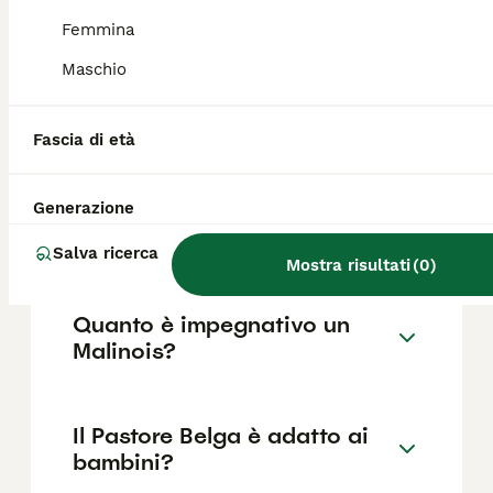
fattori come il pedigree, la reputazione
dell'allevatore e la posizione.
Femmina
Maschio
Il Pastore Belga può vivere in
casa?
Fascia di età
Generazione
Quali sono i difetti del
Pastore Belga Malinois?
Salva ricerca
Mostra risultati
(
0
)
Quanto è impegnativo un
Malinois?
Il Pastore Belga è adatto ai
bambini?